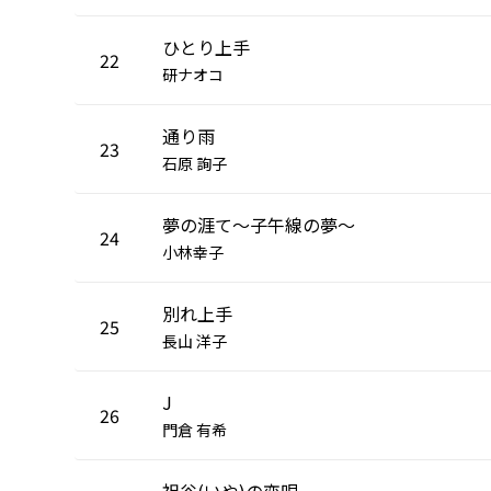
ひとり上手
22
研ナオコ
通り雨
23
石原 詢子
夢の涯て～子午線の夢～
24
小林幸子
別れ上手
25
長山 洋子
J
26
門倉 有希
祖谷(いや)の恋唄