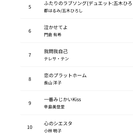
ふたりのラブソング(デュエット:五木ひろ
5
都はるみ/五木ひろし
泣かせてよ
6
門倉 有希
我問我自己
7
テレサ・テン
恋のプラットホーム
8
長山 洋子
一番みじかいKiss
9
辛島美登里
心のシエスタ
10
小林 明子