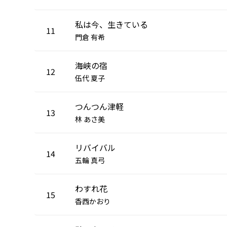
私は今、生きている
11
門倉 有希
海峡の宿
12
伍代 夏子
つんつん津軽
13
林 あさ美
リバイバル
14
五輪 真弓
わすれ花
15
香西かおり