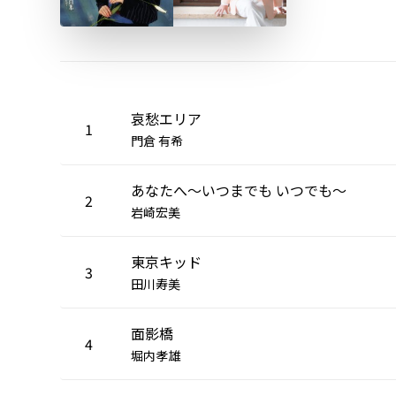
哀愁エリア
1
門倉 有希
あなたへ～いつまでも いつでも～
2
岩崎宏美
東京キッド
3
田川寿美
面影橋
4
堀内孝雄