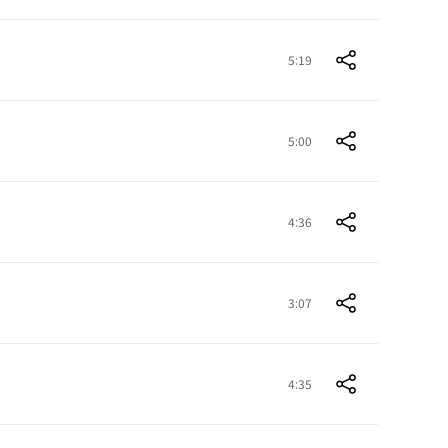
5:19
5:00
4:36
3:07
4:35