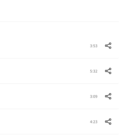
3:53
5:32
3:09
4:23