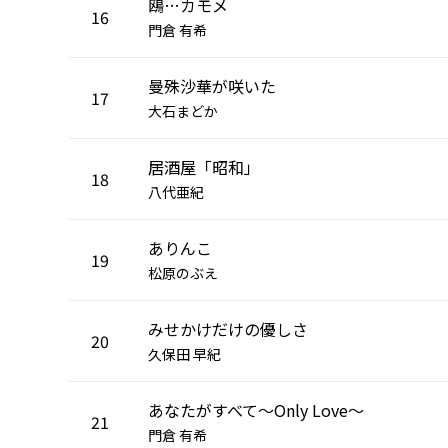
鴎…カモメ
16
門倉 有希
曼殊沙華が咲いた
17
大石まどか
居酒屋「昭和」
18
八代亜紀
ありんこ
19
松原のぶえ
みせかけだけの優しさ
20
久保田 早紀
あなたがすべて〜Only Love〜
21
門倉 有希