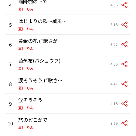
雨降樹の下で
4
4:06
夏川 りみ
はじまりの歌〜威風堂々〜
5
5:18
夏川 りみ
黄金の花 (“歌さがしの旅 2008-2009”Live Version)
6
6:22
夏川 りみ
芭蕉布(バショウフ)
7
4:35
夏川 りみ
涙そうそう (“歌さがしの旅 2008-2009”Live Version)
8
4:41
夏川 りみ
涙そうそう
9
4:18
夏川 りみ
旅のどこかで
10
3:59
夏川 りみ