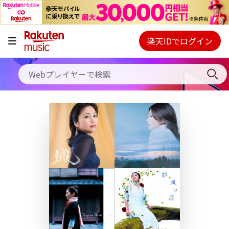
キャンペーン
料金プラン
楽天IDでログイン
Webプレイヤー
使い方
ご契約内容の確認・変更
ヘルプ
初回30日間無料お試し