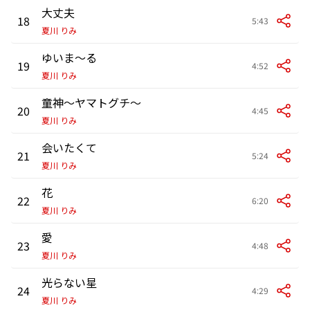
大丈夫
18
5:43
夏川 りみ
ゆいま〜る
19
4:52
夏川 りみ
童神〜ヤマトグチ〜
20
4:45
夏川 りみ
会いたくて
21
5:24
夏川 りみ
花
22
6:20
夏川 りみ
愛
23
4:48
夏川 りみ
光らない星
24
4:29
夏川 りみ