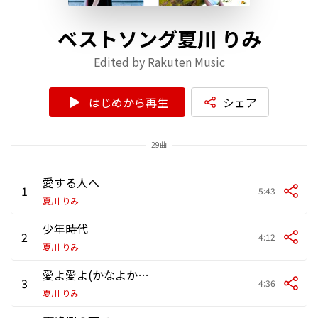
ベストソング夏川 りみ
Edited by Rakuten Music
はじめから再生
シェア
29曲
愛する人へ
1
5:43
夏川 りみ
少年時代
2
4:12
夏川 りみ
愛よ愛よ(かなよかなよ)
3
4:36
夏川 りみ