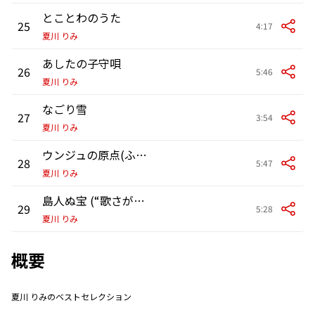
とことわのうた
25
4:17
夏川 りみ
あしたの子守唄
26
5:46
夏川 りみ
なごり雪
27
3:54
夏川 りみ
ウンジュの原点(ふるさと)
28
5:47
夏川 りみ
島人ぬ宝 (“歌さがしの旅 2008-2009”Live Version)
29
5:28
夏川 りみ
概要
夏川 りみのベストセレクション