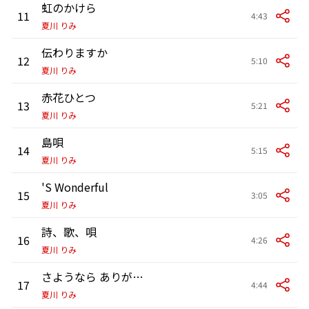
虹のかけら
11
4:43
夏川 りみ
伝わりますか
12
5:10
夏川 りみ
赤花ひとつ
13
5:21
夏川 りみ
島唄
14
5:15
夏川 りみ
'S Wonderful
15
3:05
夏川 りみ
詩、歌、唄
16
4:26
夏川 りみ
さようなら ありがとう 〜天の風(アマノカゼ)〜
17
4:44
夏川 りみ