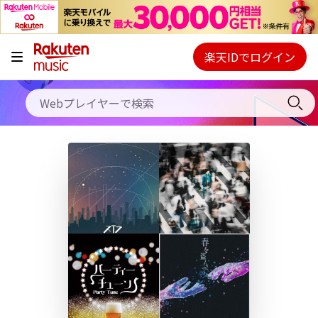
キャンペーン
料金プラン
楽天IDでログイン
Webプレイヤー
使い方
ご契約内容の確認・変更
ヘルプ
初回30日間無料お試し