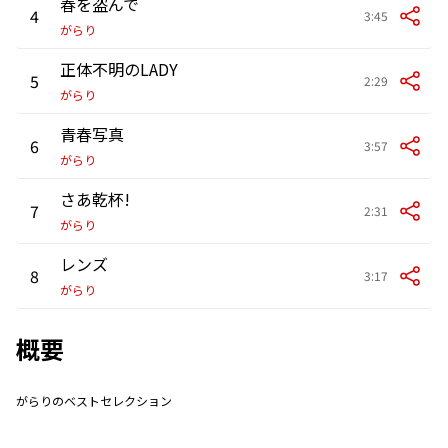
春を盗んで
4
3:45
がらり
正体不明のLADY
5
2:29
がらり
青春写真
6
3:57
がらり
さあ乾杯!
7
2:31
がらり
レンズ
8
3:17
がらり
概要
がらりのベストセレクション