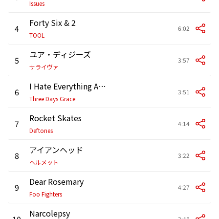
Issues
Forty Six & 2
4
6:02
TOOL
ユア・ディジーズ
5
3:57
サライヴァ
I Hate Everything About You
6
3:51
Three Days Grace
Rocket Skates
7
4:14
Deftones
アイアンヘッド
8
3:22
ヘルメット
Dear Rosemary
9
4:27
Foo Fighters
Narcolepsy
10
3:48