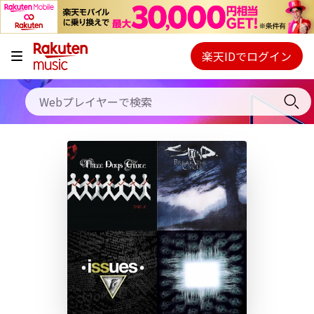
キャンペーン
料金プラン
楽天IDでログイン
Webプレイヤー
使い方
ご契約内容の確認・変更
ヘルプ
初回30日間無料お試し