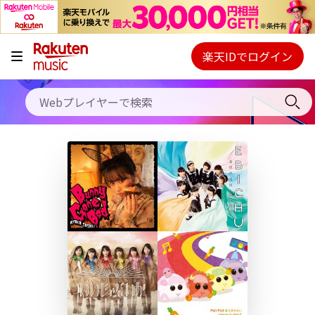
キャンペーン
料金プラン
楽天IDでログイン
Webプレイヤー
使い方
ご契約内容の確認・変更
ヘルプ
初回30日間無料お試し