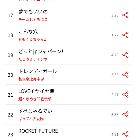
夢でもいいの
17
3:23
チームしゃちほこ
こんな穴
18
1:27
ももくろちゃんZ
どっとjpジャパーン!
19
4:20
たこやきレインボー
トレンディガール
20
3:36
私立恵比寿中学
LOVEイヤイヤ期
21
2:47
超ときめき♡宣伝部
すぺしゃるでい
22
3:38
ばってん少女隊
ROCKET FUTURE
23
4:21