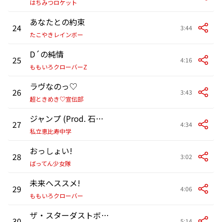
はちみつロケット
あなたとの約束
24
3:44
たこやきレインボー
D´の純情
25
4:16
ももいろクローバーZ
ラヴなのっ♡
26
3:43
超ときめき♡宣伝部
ジャンプ (Prod. 石崎ひゅーい)
27
4:34
私立恵比寿中学
おっしょい!
28
3:02
ばってん少女隊
未来へススメ!
29
4:06
ももいろクローバー
ザ・スターダストボウリング
30
5:14