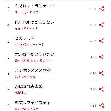
ちぐはぐ・ランナーズ・ハイ
3
4:35
チームしゃちほこ
PUI PUI はとまらない
4
2:58
ももくろちゃんZ
ヒカリミチ
5
4:52
ももいろクローバーZ
君が好きだと叫びたい
6
3:51
佐
々木彩夏(ももいろクローバーZ)
崇シ増シ×××物語
7
4:10
ばってん少女隊
恋は暴れ鬼太鼓
8
3:26
高城 れに
卒業ラブテイスティ
9
4:58
たこやきレインボー