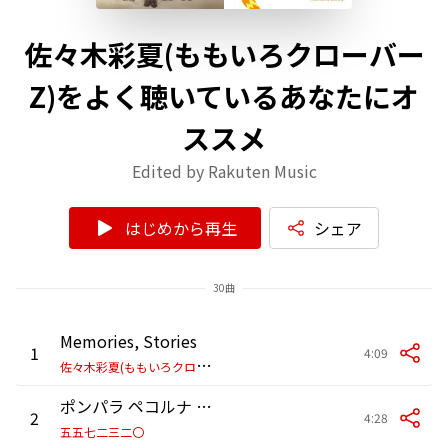
佐々木彩夏(ももいろクローバー
Z)をよく聴いているあなたにオ
ススメ
Edited by Rakuten Music
はじめから再生
シェア
30曲
Memories, Stories
1
4:09
佐
々木彩夏(ももいろクローバーZ)
ポンパラ ペコルナ パピヨッタ
2
4:28
五五七二三二〇