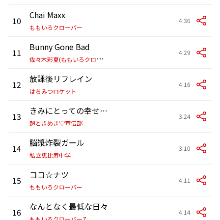
Chai Maxx
10
4:36
ももいろクローバー
Bunny Gone Bad
11
4:29
佐
々木彩夏(ももいろクローバーZ)
放課後リフレイン
12
4:16
はちみつロケット
きみにとっての幸せになりたいの
13
3:24
超ときめき♡宣伝部
脳漿炸裂ガール
14
3:10
私立恵比寿中学
ココ☆ナツ
15
4:11
ももいろクローバー
なんとなく最低な日々
16
4:14
ももいろクローバーZ