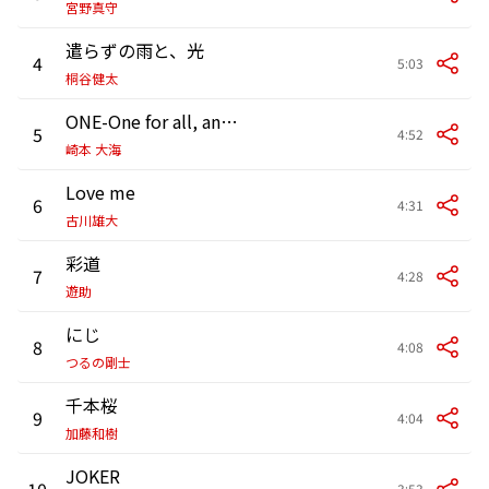
宮野真守
遣らずの雨と、光
4
5:03
桐谷健太
ONE-One for all, and all for one-
5
4:52
崎本 大海
Love me
6
4:31
古川雄大
彩道
7
4:28
遊助
にじ
8
4:08
つるの剛士
千本桜
9
4:04
加藤和樹
JOKER
10
3:53