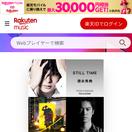
キャンペーン
料金プラン
楽天IDでログイン
Webプレイヤー
使い方
ご契約内容の確認・変更
ヘルプ
初回30日間無料お試し