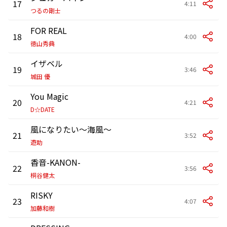
17
4:11
つるの剛士
FOR REAL
18
4:00
徳山秀典
イザベル
19
3:46
城田 優
You Magic
20
4:21
D☆DATE
風になりたい～海風～
21
3:52
遊助
香音-KANON-
22
3:56
桐谷健太
RISKY
23
4:07
加藤和樹