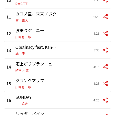
D☆DATE
カコノ空、未来ノボク
11
6:29
古川雄大
波乗りジョニー
12
4:26
山崎育三郎
Obstinacy feat. Kana Tachibana
13
5:33
城田優
雨上がりブランニューデイ
14
4:18
崎本 大海
クランクアップ
15
4:23
山崎育三郎
SUNDAY
16
4:25
古川雄大
シュガーバイン