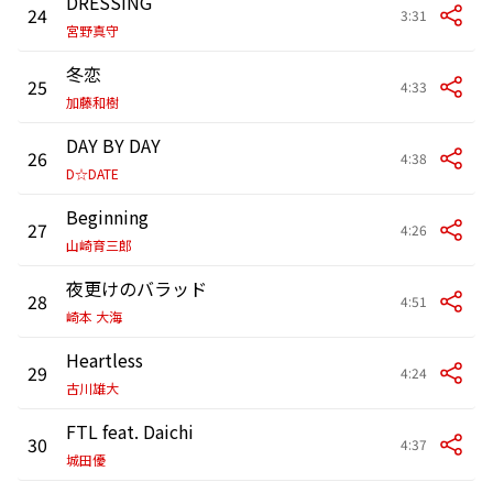
DRESSING
24
3:31
宮野真守
冬恋
25
4:33
加藤和樹
DAY BY DAY
26
4:38
D☆DATE
Beginning
27
4:26
山崎育三郎
夜更けのバラッド
28
4:51
崎本 大海
Heartless
29
4:24
古川雄大
FTL feat. Daichi
30
4:37
城田優