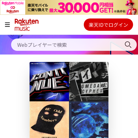
キャンペーン
料金プラン
楽天IDでログイン
Webプレイヤー
使い方
ご契約内容の確認・変更
ヘルプ
初回30日間無料お試し