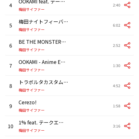
OOKAMI feat. テークエム,KennyDoes,KBD,Cosaqu,peko,YugaSoda,KOPERU,teppei
4
2:40
梅田サイファー
梅田ナイトフィーバー19' - From THE FIRST TAKE
5
6:02
梅田サイファー
BE THE MONSTERR feat. R-指定,KOPERU,Cosaqu,KBD,KennyDoes,teppei,YugaSoda,KZ,ILL SWAG GAGA,peko,テークエム
6
2:52
梅田サイファー
OOKAMI - Anime Edit feat. テークエム,KennyDoes,KBD,Cosaqu,peko,YugaSoda,KOPERU,teppei
7
1:30
梅田サイファー
トラボルタカスタム - From THE FIRST TAKE feat. 鋼田テフロン
8
4:52
梅田サイファー
Cerezo!
9
1:58
梅田サイファー
1% feat. テークエム,teppei,KZ,KOPERU,KBD,KennyDoes
10
3:16
梅田サイファー