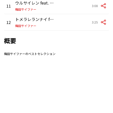
ウルサイレン feat. peko,KOPERU,テークエム,KennyDoes,ILL SWAG GAGA
11
3:08
梅田サイファー
トメラレランナイ feat. テークエム,R-指定,KOPERU,KennyDoes,peko
12
3:25
梅田サイファー
概要
梅田サイファーのベストセレクション