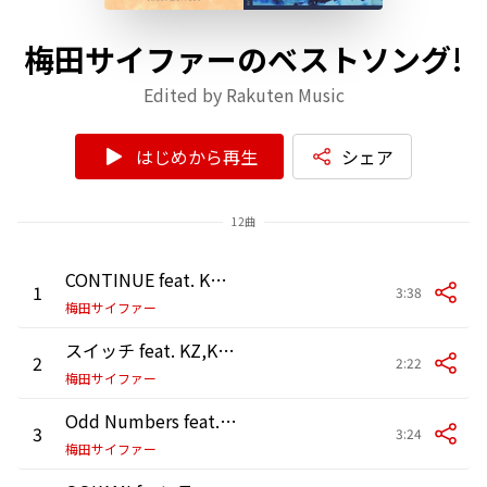
梅田サイファーのベストソング!
Edited by Rakuten Music
はじめから再生
シェア
12曲
CONTINUE feat. KOPERU,peko,KBD,KennyDoes
1
3:38
梅田サイファー
スイッチ feat. KZ,KennyDoes,テークエム,peko,YugaSoda,teppei,R-指定,KOPERU,ILL SWAG GAGA,KBD,Cosaqu
2
2:22
梅田サイファー
Odd Numbers feat. KennyDoes,テークエム,teppei,YugaSoda,Cosaqu,KZ,KOPERU,KBD
3
3:24
梅田サイファー