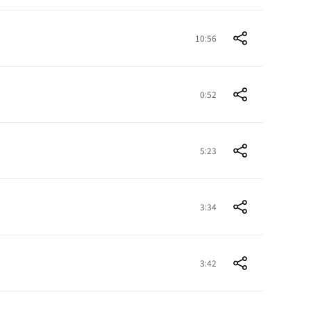
10:56
0:52
5:23
3:34
3:42