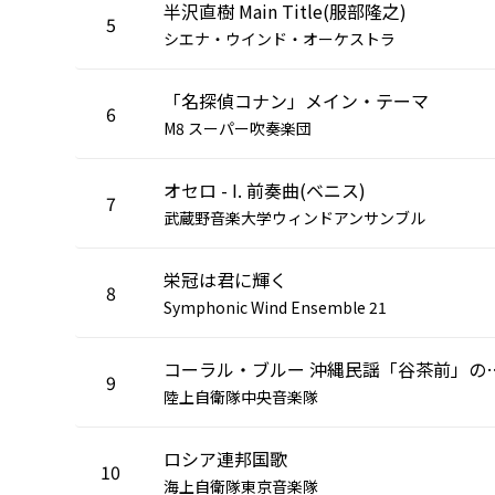
半沢直樹 Main Title(服部隆之)
5
シエナ・ウインド・オーケストラ
「名探偵コナン」メイン・テーマ
6
M8 スーパー吹奏楽団
オセロ - I. 前奏曲(ベニス)
7
武蔵野音楽大学ウィンドアンサンブル
栄冠は君に輝く
8
Symphonic Wind Ensemble 21
コーラル・ブルー 沖縄民謡「
9
陸上自衛隊中央音楽隊
ロシア連邦国歌
10
海上自衛隊東京音楽隊