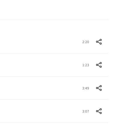
2:20
1:23
3:49
3:07