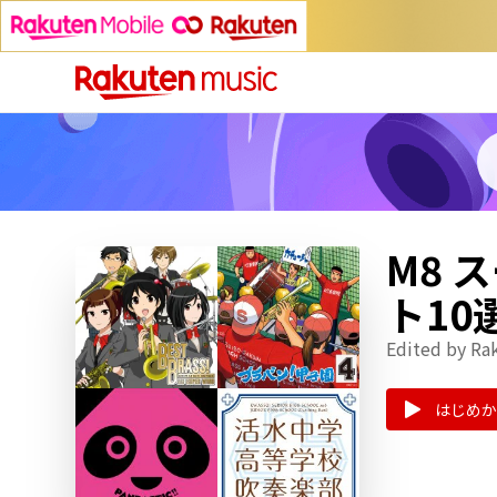
M8
ト10
Edited by Ra
はじめか