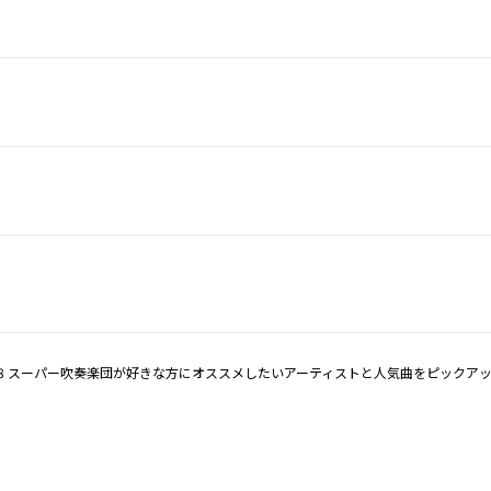
8 スーパー吹奏楽団が好きな方にオススメしたいアーティストと人気曲をピックア