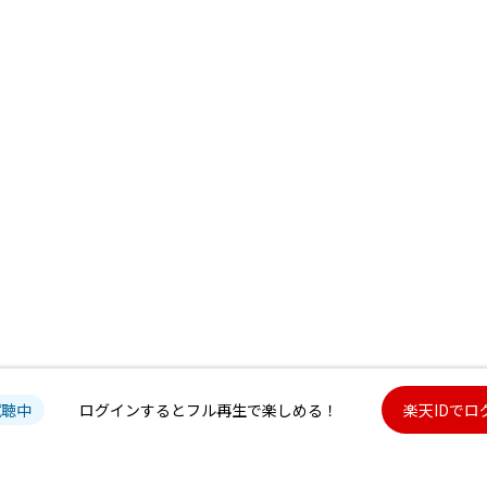
試聴中
ログインするとフル再生で楽しめる！
楽天IDでロ