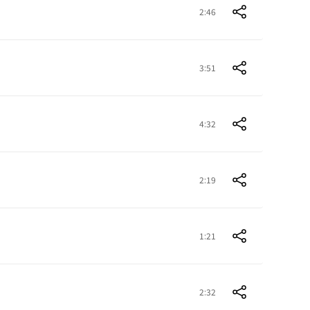
2:46
3:51
4:32
2:19
1:21
2:32