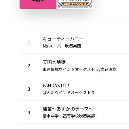
キューティーハニー
1
M8 スーパー吹奏楽団
天国と地獄
2
東京佼成ウインドオーケストラ/立花直樹
PANDASTIC!!
3
ぱんだウインドオーケストラ
風笛〜あすかのテーマ〜
4
活水中学・高等学校吹奏楽部