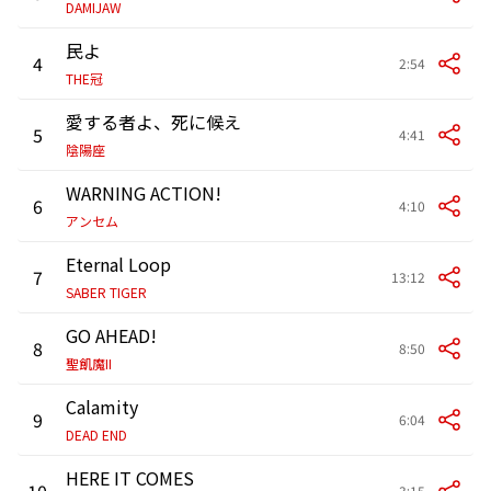
DAMIJAW
民よ
4
2:54
THE冠
愛する者よ、死に候え
5
4:41
陰陽座
WARNING ACTION!
6
4:10
アンセム
Eternal Loop
7
13:12
SABER TIGER
GO AHEAD!
8
8:50
聖飢魔II
Calamity
9
6:04
DEAD END
HERE IT COMES
10
3:15