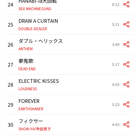
HANABI-la大回転
24
6:12
SEX MACHINEGUNS
DRAW A CURTAIN
25
5:31
DOUBLE-DEALER
ダブル・ヘリックス
26
3:49
ANTHEM
夢鬼歌
27
5:17
DEAD END
ELECTRIC KISSES
28
4:55
LOUDNESS
FOREVER
29
5:23
EARTHSHAKER
フィクサー
30
4:43
SHOW-YA/寺田恵子