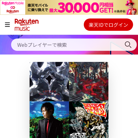
キャンペーン
料金プラン
楽天IDでログイン
Webプレイヤー
使い方
ご契約内容の確認・変更
ヘルプ
初回30日間無料お試し