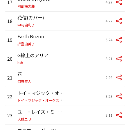
17
4:27
阿部海太郎
花信(カバー)
18
4:27
中村由利子
Earth Buzon
19
5:24
折重由美子
G線上のアリア
20
3:21
hsb
花
21
2:29
河野直人
トイ・マジック・オーケストラ 楽器紹介
22
3:23
ト
イ・マジック・オーケストラ
ユー・レイズ・ミー・アップ
23
3:11
大橋エリ