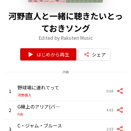
河野直人と一緒に聴きたいとっ
ておきソング
Edited by Rakuten Music
はじめから再生
シェア
29曲
野球場に連れてって
1
0:58
河野直人
G線上のアリア(バッハ) [スティールパン]
2
4:03
hsb
C・ジャム・ブルース
3
2:53