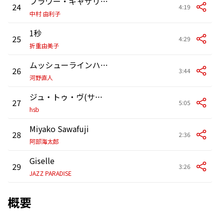
フラワー・ギャザリング
24
4:19
中村 由利子
1秒
25
4:29
折重由美子
ムッシューラインハルト
26
3:44
河野直人
ジュ・トゥ・ヴ(サティ) [スティールパン]
27
5:05
hsb
Miyako Sawafuji
28
2:36
阿部海太郎
Giselle
29
3:26
JAZZ PARADISE
概要