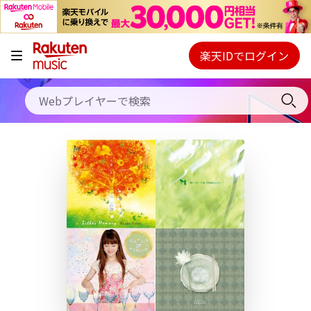
キャンペーン
料金プラン
楽天IDでログイン
Webプレイヤー
使い方
ご契約内容の確認・変更
ヘルプ
初回30日間無料お試し