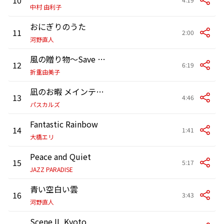
中村 由利子
おにぎりのうた
11
2:00
河野直人
風の贈り物～Save The Earth～
12
6:19
折重由美子
凪のお暇 メインテーマ
13
4:46
パスカルズ
Fantastic Rainbow
14
1:41
大橋エリ
Peace and Quiet
15
5:17
JAZZ PARADISE
青い空白い雲
16
3:43
河野直人
Scene II, Kyoto