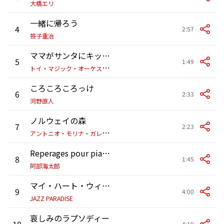
大橋エリ
一緒に帰ろう
4
2:57
笹子重治
ママがサンタにキッスした
5
1:49
ト
イ・マジック・オーケストラ
ころころころっけ
6
2:33
河野直人
ノルウェイの森
7
2:23
ア
ントニオ・モリナ・ガレリオ
Reperages pour piano
8
1:45
阿部海太郎
マイ・ハート・ウィル・ゴー・オン
9
4:00
JAZZ PARADISE
哀しみのラプソディー
10
4:19