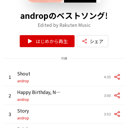
andropのベストソング!
Edited by Rakuten Music
はじめから再生
シェア
30曲
Shout
1
4:35
androp
Happy Birthday, New You
2
3:00
androp
Story
3
3:53
androp