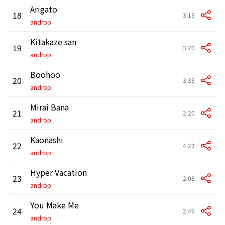
Arigato
18
3:15
androp
Kitakaze san
19
3:20
androp
Boohoo
20
3:35
androp
Mirai Bana
21
2:20
androp
Kaonashi
22
4:22
androp
Hyper Vacation
23
2:08
androp
You Make Me
24
2:49
androp