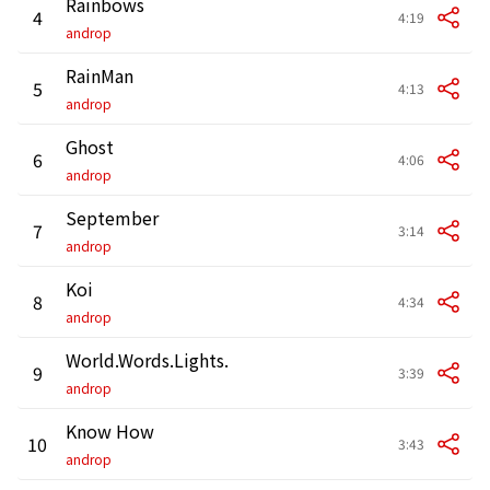
Rainbows
4
4:19
androp
RainMan
5
4:13
androp
Ghost
6
4:06
androp
September
7
3:14
androp
Koi
8
4:34
androp
World.Words.Lights.
9
3:39
androp
Know How
10
3:43
androp