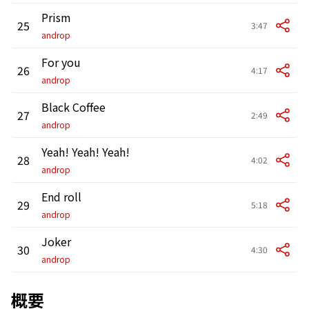
Prism
25
3:47
androp
For you
26
4:17
androp
Black Coffee
27
2:49
androp
Yeah! Yeah! Yeah!
28
4:02
androp
End roll
29
5:18
androp
Joker
30
4:30
androp
概要