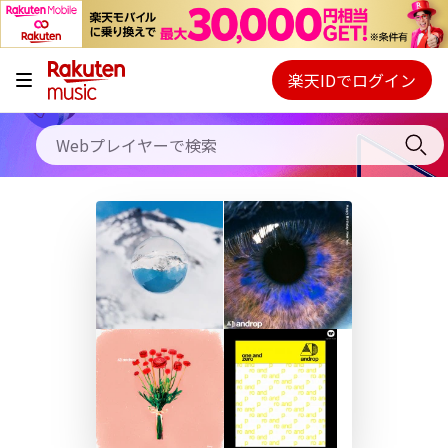
キャンペーン
料金プラン
楽天IDでログイン
Webプレイヤー
使い方
ご契約内容の確認・変更
ヘルプ
初回30日間無料お試し