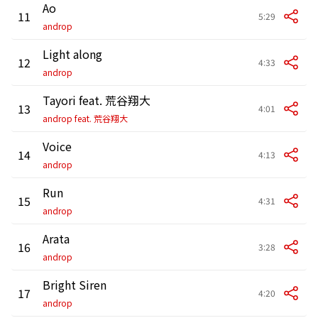
Ao
11
5:29
androp
Light along
12
4:33
androp
Tayori feat. 荒谷翔大
13
4:01
androp feat. 荒谷翔大
Voice
14
4:13
androp
Run
15
4:31
androp
Arata
16
3:28
androp
Bright Siren
17
4:20
androp