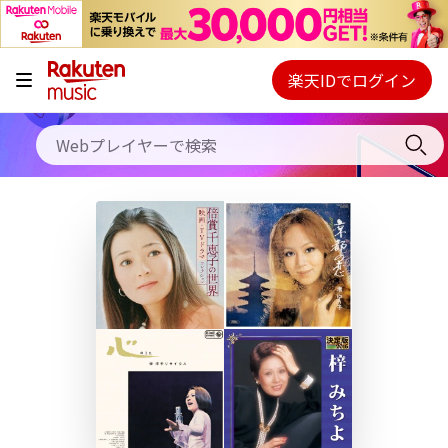
キャンペーン
料金プラン
楽天IDでログイン
Webプレイヤー
使い方
ご契約内容の確認・変更
ヘルプ
初回30日間無料お試し