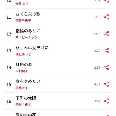
金井 克子
さくら貝の歌
11
1:10
倍賞千恵子
指輪のあとに
12
2:56
ザ・ピーナッツ
悲しみは女だけに
13
3:22
浅丘ルリ子
虹色の湖
14
2:37
中村晃子
女をやめたい
15
4:27
梶芽衣子
下町の太陽
16
3:44
倍賞千恵子
愛の水中花