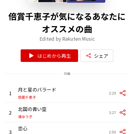
倍賞千恵子が気になるあなたに
オススメの曲
Edited by Rakuten Music
はじめから再生
シェア
30曲
月と星のバラード
1
2:29
倍賞千恵子
北国の青い空
2
3:27
渚ゆう子
恋心
3
2:50