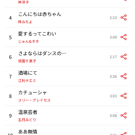
岸洋子
こんにちは赤ちゃん
4
2:23
梓みちよ
愛するってこわい
5
3:09
じゅん&ネネ
さよならはダンスの後に
6
2:17
倍賞千恵子
酒場にて
7
3:26
江利チエミ
カチューシャ
8
3:03
スリー・グレイセス
温泉芸者
9
3:08
五月みどり
ああ無情
10
3:31