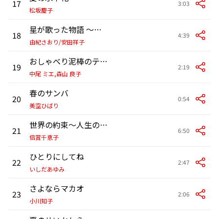
17
3:03
松坂慶子
星が歌った物語 ～ポロ兄ちゃんとタンちん君～
18
4:39
由紀さおり/安田祥子
おしゃべり泥棒のテーマ
19
2:19
中尾 ミエ,森山 良子
春のサンバ
20
0:54
美空ひばり
世界の約束～人生のメリーゴーランド-エンディング-
21
6:50
倍賞千恵子
ひとりにしてね
22
2:47
いしだあゆみ
さよならマカオ
23
2:06
小川知子