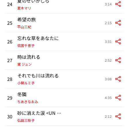
夏のせいかしら
24
3:14
夏木マリ
希望の旅
25
2:15
平山三紀
忘れな草をあなたに
26
3:31
倍賞千恵子
時は流れる
27
2:52
黛 ジュン
それでも川は流れる
28
3:08
小柳ルミ子
冬隣
29
4:35
ちあきなおみ
砂に消えた涙 <UN BUCO NELLA SABBIA>
30
2:12
弘田三枝子