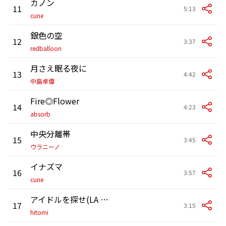
カノン
11
5:13
cune
銀色の空
12
3:37
redballoon
月さえ眠る夜に
13
4:42
中島卓偉
Fire◎Flower
14
4:23
absorb
中央分離帯
15
3:45
ウラニーノ
イナズマ
16
3:57
cune
アイドルを探せ(LA PLUS BELLE POUR ALLER DANSER)
17
3:15
hitomi