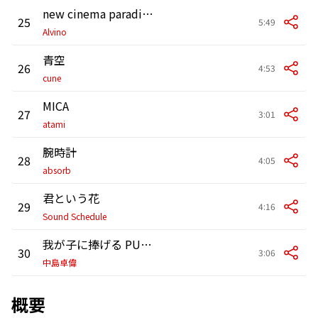
new cinema paradigm
25
5:49
Alvino
青空
26
4:53
cune
MICA
27
3:01
atami
腕時計
28
4:05
absorb
君という花
29
4:16
Sound Schedule
我が子に捧げる PUNK SONG
30
3:06
中島卓偉
概要