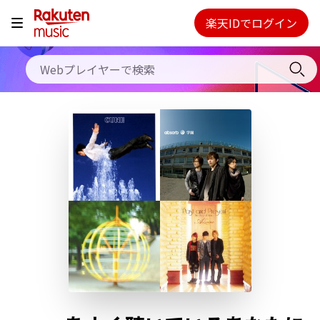
料金プラン
楽天IDでログイン
Webプレイヤー
使い方
ご契約内容の確認・変更
ヘルプ
初回30日間無料お試し