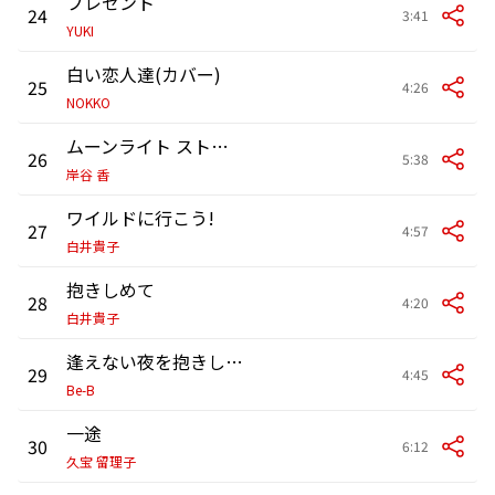
プレゼント
24
3:41
YUKI
白い恋人達(カバー)
25
4:26
NOKKO
ムーンライト ストーリー
26
5:38
岸谷 香
ワイルドに行こう!
27
4:57
白井貴子
抱きしめて
28
4:20
白井貴子
逢えない夜を抱きしめて
29
4:45
Be-B
一途
30
6:12
久宝 留理子