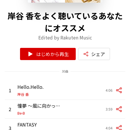
岸谷 香をよく聴いているあなた
にオススメ
Edited by Rakuten Music
はじめから再生
シェア
30曲
Hello.Hello.
1
4:06
岸谷 香
憧夢 ～風に向かって～
2
3:59
Be-B
FANTASY
3
4:04