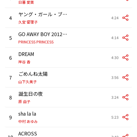
日暮 愛葉
ヤング・ガール・ブルー
4
4:24
久宝 留理子
GO AWAY BOY 2012mix
5
4:14
PRINCESS PRINCESS
DREAM
6
4:30
岸谷 香
ごめんね太陽
7
3:56
山下久美子
誕生日の夜
8
3:24
原 由子
sha la la
9
5:23
中村 あゆみ
ACROSS
10
3:40