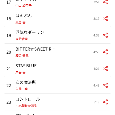
17
2:51
中山 加奈子
はんぶん
18
3:19
奥居 香
浮気なダーリン
19
4:38
森若香織
BITTER☆SWEET ROCK’N’ ROLL
20
4:50
渡辺 美里
STAY BLUE
21
4:21
岸谷 香
恋の魔法瓶
22
4:49
矢井田瞳
コントロール
23
5:19
小比類巻かほる