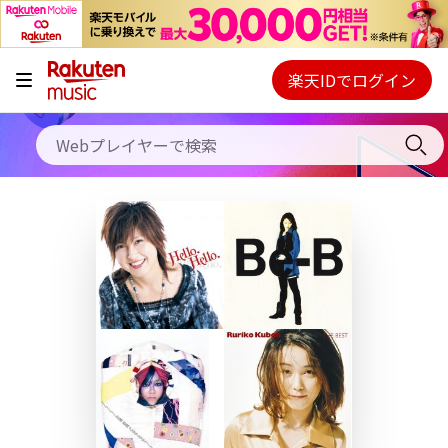
キャンペーン
料金プラン
楽天IDでログイン
Webプレイヤー
使い方
ご契約内容の確認・変更
ヘルプ
初回30日間無料お試し