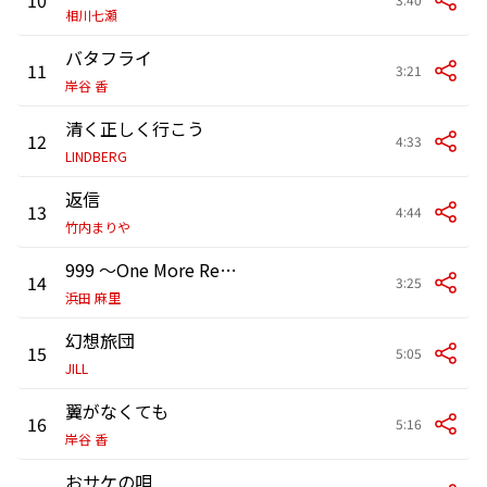
相川七瀬
バタフライ
11
3:21
岸谷 香
清く正しく行こう
12
4:33
LINDBERG
返信
13
4:44
竹内まりや
999 〜One More Reason〜
14
3:25
浜田 麻里
幻想旅団
15
5:05
JILL
翼がなくても
16
5:16
岸谷 香
おサケの唄