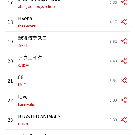
17
3:38
abingdon boys school
Hyena
18
4:17
the GazettE
歌舞伎デスコ
19
3:52
ダウト
アウェイク
20
4:40
石鹸屋
88
21
3:54
LM.C
love
22
5:00
kannivalism
BLASTED ANIMALS
23
3:30
BORN