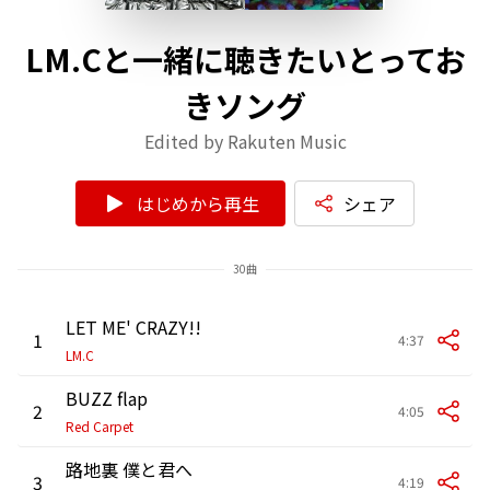
LM.Cと一緒に聴きたいとってお
きソング
Edited by Rakuten Music
はじめから再生
シェア
30曲
LET ME' CRAZY!!
1
4:37
LM.C
BUZZ flap
2
4:05
Red Carpet
路地裏 僕と君へ
3
4:19