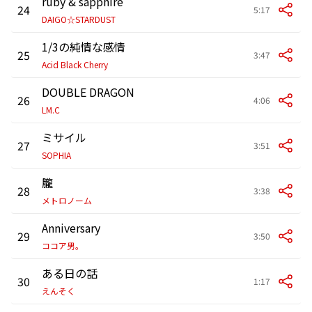
ruby & sapphire
24
5:17
DAIGO☆STARDUST
1/3の純情な感情
25
3:47
Acid Black Cherry
DOUBLE DRAGON
26
4:06
LM.C
ミサイル
27
3:51
SOPHIA
朧
28
3:38
メトロノーム
Anniversary
29
3:50
ココア男。
ある日の話
30
1:17
えんそく