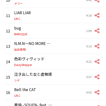
メリー
LIAR LIAR
11
4:16
LM.C
bug
12
1:09
BAROQUE
N.M.N～NO MORE NAYAMIMUYOU～
13
3:12
仙台貨物
色彩ヴィヴィッド
14
4:21
DaizyStripper
泣き出した女と虚無感
15
3:57
シド
Bell the CAT
16
4:02
LM.C
蒼焔 -SOUEN- feat. BASI,Sakkon,FUNKYMIC