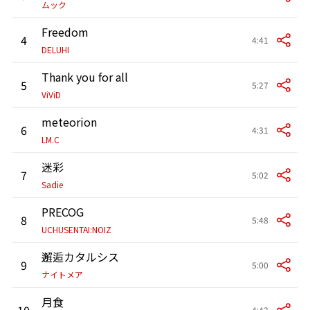
ムック
Freedom
4
4:41
DELUHI
Thank you for all
5
5:27
ViViD
meteorion
6
4:31
LM.C
迷彩
7
5:02
Sadie
PRECOG
8
5:48
UCHUSENTAI:NOIZ
邂逅カタルシス
9
5:00
ナイトメア
月食
10
4:42