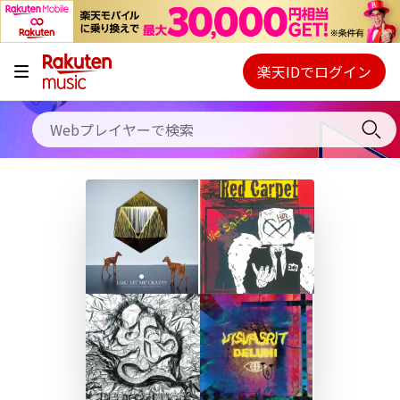
キャンペーン
料金プラン
楽天IDでログイン
Webプレイヤー
使い方
ご契約内容の確認・変更
ヘルプ
初回30日間無料お試し