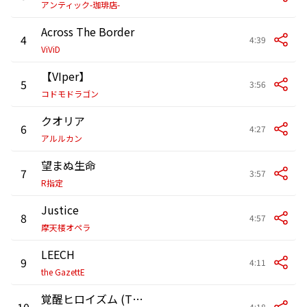
アンティック-珈琲店-
Across The Border
4
4:39
ViViD
【VIper】
5
3:56
コドモドラゴン
クオリア
6
4:27
アルルカン
望まぬ生命
7
3:57
R指定
Justice
8
4:57
摩天楼オペラ
LEECH
9
4:11
the GazettE
覚醒ヒロイズム (THE HERO WITHOUT A "NAME")
10
4:18