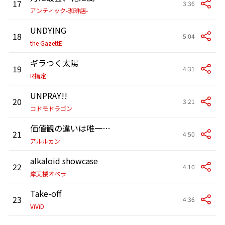
17
3:36
アンティック-珈琲店-
UNDYING
18
5:04
the GazettE
ギラつく太陽
19
4:31
R指定
UNPRAY!!
20
3:21
コドモドラゴン
価値観の違いは唯一の救いだった
21
4:50
アルルカン
alkaloid showcase
22
4:10
摩天楼オペラ
Take-off
23
4:36
ViViD