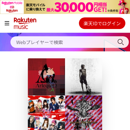
キャンペーン
料金プラン
楽天IDでログイン
Webプレイヤー
使い方
ご契約内容の確認・変更
ヘルプ
初回30日間無料お試し