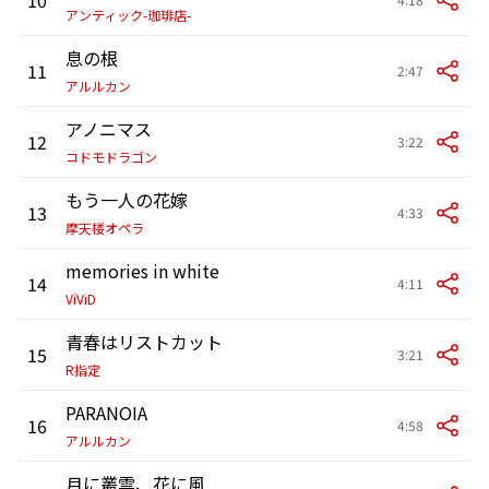
アンティック-珈琲店-
息の根
11
2:47
アルルカン
アノニマス
12
3:22
コドモドラゴン
もう一人の花嫁
13
4:33
摩天楼オペラ
memories in white
14
4:11
ViViD
青春はリストカット
15
3:21
R指定
PARANOIA
16
4:58
アルルカン
月に叢雲、花に風