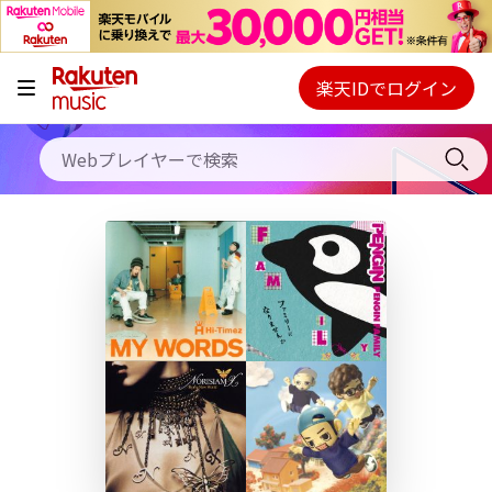
キャンペーン
料金プラン
楽天IDでログイン
Webプレイヤー
使い方
ご契約内容の確認・変更
ヘルプ
初回30日間無料お試し