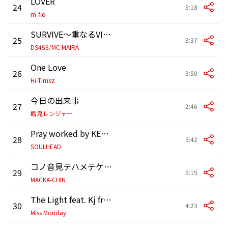
LOVER
24
5:18
m-flo
SURVIVE～重なるVIBEとM.I.C.～featuring MC MAIRA
25
3:37
DS455/MC MAIRA
One Love
26
3:50
Hi-Timez
今日の出来事
27
2:46
餓鬼レンジャー
Pray worked by KENNY DOPE
28
5:42
SOULHEAD
コノ音見テハメテケルヒト
29
5:15
MACKA-CHIN
The Light feat. Kj from Dragon Ash, 森山直太朗, PES from RIP SLYME
30
4:23
Miss Monday