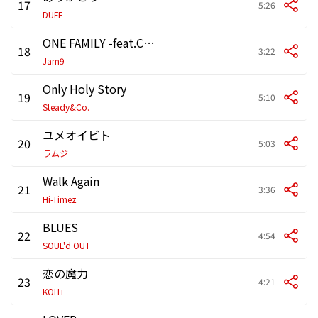
17
5:26
DUFF
ONE FAMILY -feat.CLEEM MIKU-
18
3:22
Jam9
Only Holy Story
19
5:10
Steady&Co.
ユメオイビト
20
5:03
ラムジ
Walk Again
21
3:36
Hi-Timez
BLUES
22
4:54
SOUL'd OUT
恋の魔力
23
4:21
KOH+