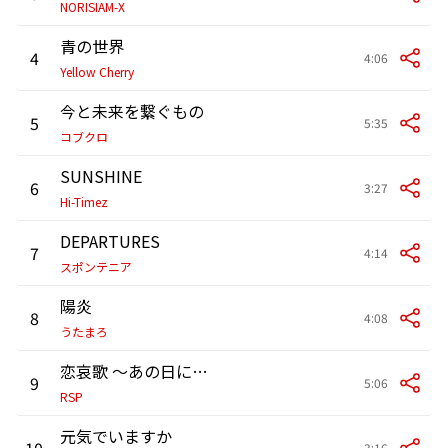
NORISIAM-X
青の世界
4
4:06
Yellow Cherry
今と未来を繋ぐもの
5
5:35
コブクロ
SUNSHINE
6
3:27
Hi-Timez
DEPARTURES
7
4:14
スポンテニア
陽炎
8
4:08
うたまろ
恋哀歌 ～あの日に帰りたい～
9
5:06
RSP
元気でいますか
10
3:16