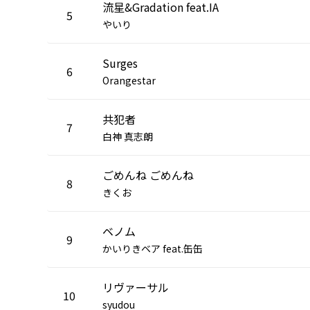
流星&Gradation feat.IA
5
やいり
Surges
6
Orangestar
共犯者
7
白神 真志朗
ごめんね ごめんね
8
きくお
ベノム
9
かいりきベア feat.缶缶
リヴァーサル
10
syudou