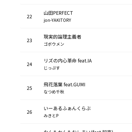
山田PERFECT
22
jon-YAKITORY
現実的論理主義者
23
ゴボウメン
リズの内心革命 feat.IA
24
じっぷす
飛花落葉 feat.GUMI
25
なつめ千秋
いーあるふぁんくらぶ
26
みきとP
なんもかんもおしまい(feat.知声)