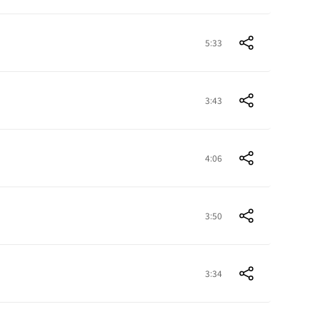
5:33
3:43
4:06
3:50
3:34