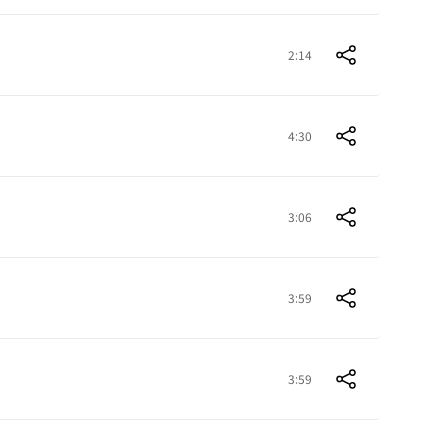
2:14
4:30
3:06
3:59
3:59