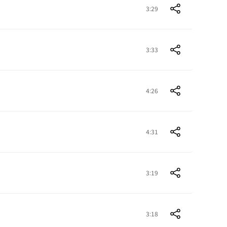
3:29
3:33
4:26
4:31
3:19
3:18