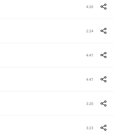
4:20
2:24
4:47
4:47
3:20
3:23