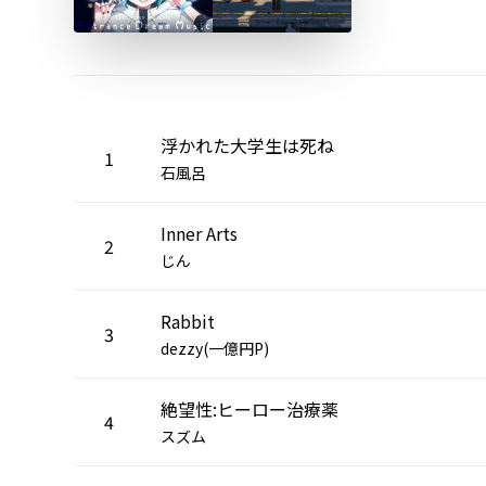
浮かれた大学生は死ね
1
石風呂
Inner Arts
2
じん
Rabbit
3
dezzy(一億円P)
絶望性:ヒーロー治療薬
4
スズム