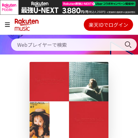
キャンペーン
料金プラン
楽天IDでログイン
Webプレイヤー
使い方
ご契約内容の確認・変更
ヘルプ
初回30日間無料お試し