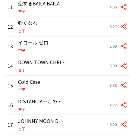
恋するBAILA BAILA
11
4:35
杏子
強くなれ
12
5:27
杏子
イコール ゼロ
13
2:59
杏子
DOWN TOWN CHRISTMAS
14
5:09
杏子
Cold Case
15
3:38
杏子
DISTANCIA〜この胸の約束〜
16
4:22
杏子
JOHNNY MOON DOGの行方に関する仮説
17
6:20
杏子