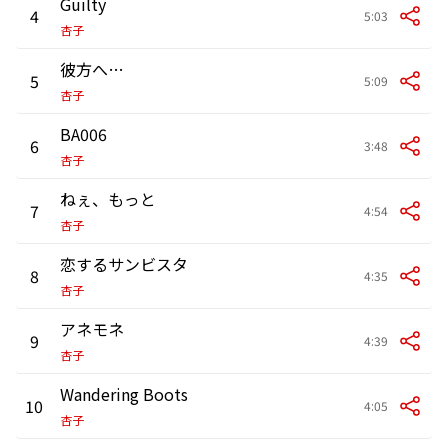
Guilty
4
5:03
杏子
彼方へ…
5
5:09
杏子
BA006
6
3:48
杏子
ねぇ、もっと
7
4:54
杏子
恋するサンビスタ
8
4:35
杏子
アネモネ
9
4:39
杏子
Wandering Boots
10
4:05
杏子