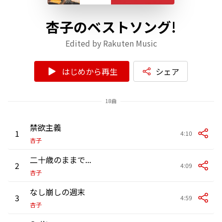
杏子のベストソング!
Edited by Rakuten Music
はじめから再生
シェア
18曲
禁欲主義
1
4:10
杏子
二十歳のままで...
2
4:09
杏子
なし崩しの週末
3
4:59
杏子