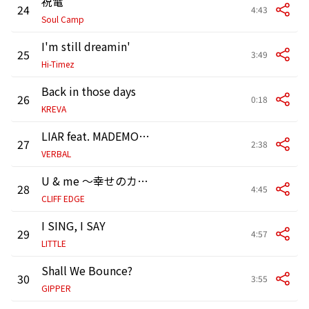
祝電
24
4:43
Soul Camp
I'm still dreamin'
25
3:49
Hi-Timez
Back in those days
26
0:18
KREVA
LIAR feat. MADEMOISELLE YULIA
27
2:38
VERBAL
U & me ～幸せのカタチ～ feat. 中村舞子
28
4:45
CLIFF EDGE
I SING, I SAY
29
4:57
LITTLE
Shall We Bounce?
30
3:55
GIPPER