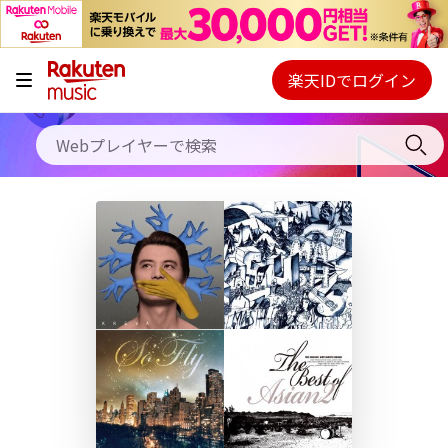
キャンペーン
料金プラン
楽天IDでログイン
Webプレイヤー
使い方
ご契約内容の確認・変更
ヘルプ
初回30日間無料お試し