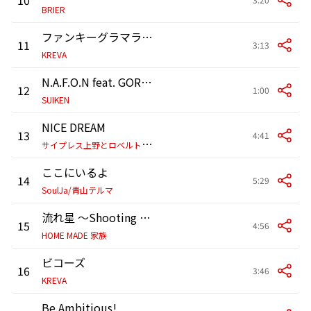
BRIER
ファンキーグラマラス feat.Mummy-D
11
3:13
KREVA
N.A.F.O.N feat. GORE-TEX
12
1:00
SUIKEN
NICE DREAM
13
4:41
サ
イプレス上野とロベルト吉野
ここにいるよ
14
5:29
SoulJa/青山テルマ
流れ星 〜Shooting Star〜
15
4:56
HOME MADE 家族
ビコーズ
16
3:46
KREVA
Be Ambitious!