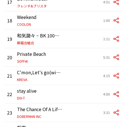
17
4:51
クレンチ&ブリスタ
Weekend
18
1:00
COOLON
和気藹々 ~ BK 100周年のテーマ~
19
1:11
韻踏合組合
Private Beach
20
5:31
SOFFet
C'mon,Let's go(with hook)
21
4:15
KREVA
stay alive
22
4:00
DIX-T
The Chance Of A Lifetime
23
3:31
DOBERMAN INC