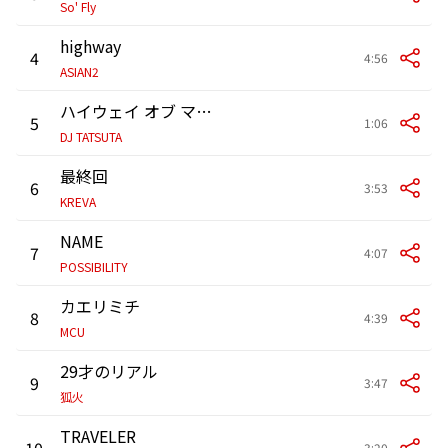
So' Fly
highway
4
4:56
ASIAN2
ハイウェイ オブ マイライフ エピローグ
5
1:06
DJ TATSUTA
最終回
6
3:53
KREVA
NAME
7
4:07
POSSIBILITY
カエリミチ
8
4:39
MCU
29才のリアル
9
3:47
狐火
TRAVELER
10
3:20