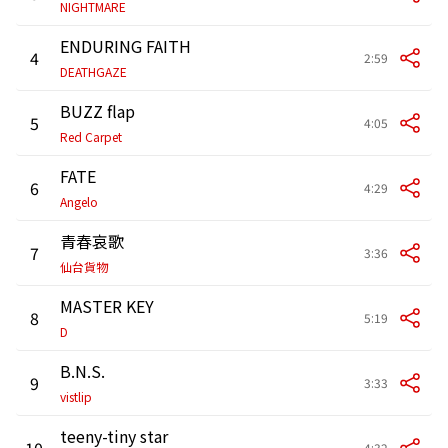
NIGHTMARE
ENDURING FAITH
4
2:59
DEATHGAZE
BUZZ flap
5
4:05
Red Carpet
FATE
6
4:29
Angelo
青春哀歌
7
3:36
仙台貨物
MASTER KEY
8
5:19
D
B.N.S.
9
3:33
vistlip
teeny-tiny star
10
4:32