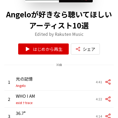
Angeloが好きなら聴いてほしい
アーティスト10選
Edited by Rakuten Music
はじめから再生
シェア
30曲
光の記憶
1
4:41
Angelo
WHO I AM
2
4:22
exist†trace
36.7°
3
4:14