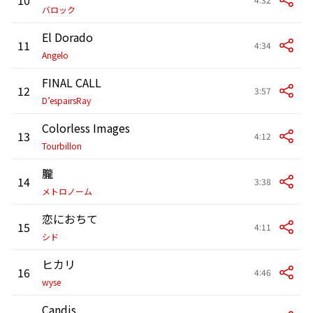
バロック
El Dorado
11
4:34
Angelo
FINAL CALL
12
3:57
D’espairsRay
Colorless Images
13
4:12
Tourbillon
朧
14
3:38
メトロノーム
恋におちて
15
4:11
シド
ヒカリ
16
4:46
wyse
Candis