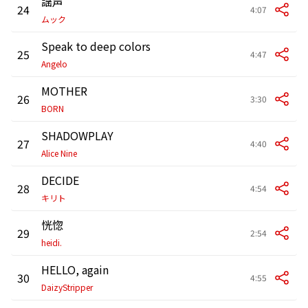
謡声
24
4:07
ムック
Speak to deep colors
25
4:47
Angelo
MOTHER
26
3:30
BORN
SHADOWPLAY
27
4:40
Alice Nine
DECIDE
28
4:54
キリト
恍惚
29
2:54
heidi.
HELLO, again
30
4:55
DaizyStripper