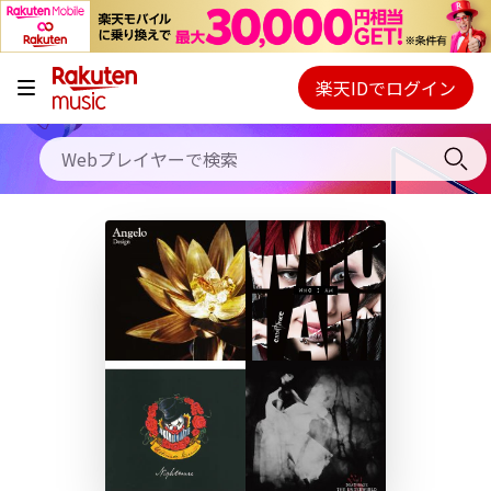
キャンペーン
料金プラン
楽天IDでログイン
Webプレイヤー
使い方
ご契約内容の確認・変更
ヘルプ
初回30日間無料お試し