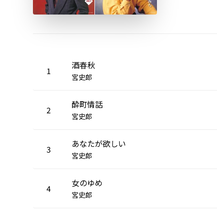
酒春秋
1
宮史郎
酔町情話
2
宮史郎
あなたが欲しい
3
宮史郎
女のゆめ
4
宮史郎