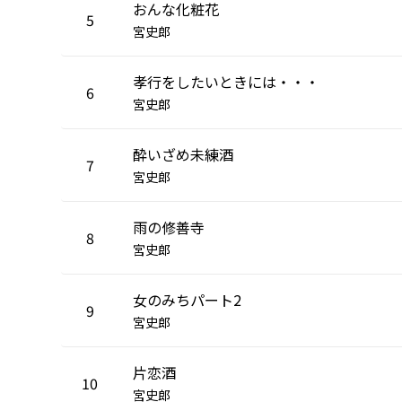
おんな化粧花
5
宮史郎
孝行をしたいときには・・・
6
宮史郎
酔いざめ未練酒
7
宮史郎
雨の修善寺
8
宮史郎
女のみちパート2
9
宮史郎
片恋酒
10
宮史郎