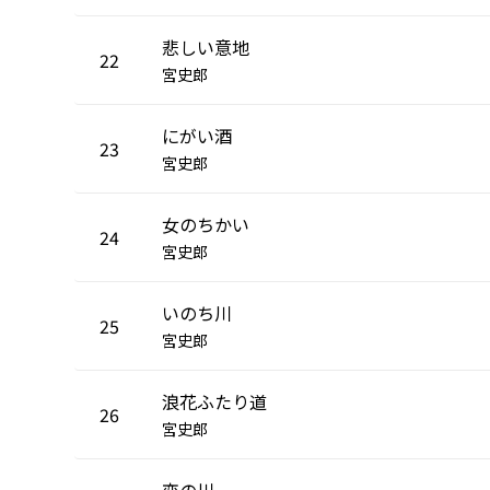
悲しい意地
22
宮史郎
にがい酒
23
宮史郎
女のちかい
24
宮史郎
いのち川
25
宮史郎
浪花ふたり道
26
宮史郎
恋の川