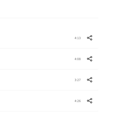
4:13
4:08
3:27
4:26