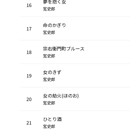
夢を抱く女
16
宮史郎
命のかぎり
17
宮史郎
宗右衛門町ブルース
18
宮史郎
女のきず
19
宮史郎
女の劫火(ほのお)
20
宮史郎
ひとり酒
21
宮史郎