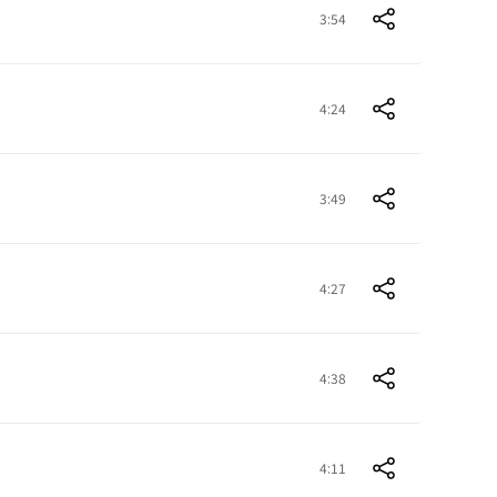
3:54
4:24
3:49
4:27
4:38
4:11