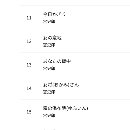
今日かぎり
11
宮史郎
女の意地
12
宮史郎
あなたの背中
13
宮史郎
女将(おかみ)さん
14
宮史郎
霧の湯布院(ゆふいん)
15
宮史郎