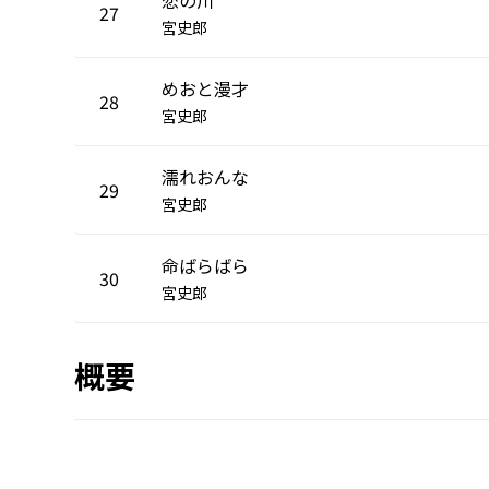
27
宮史郎
めおと漫才
28
宮史郎
濡れおんな
29
宮史郎
命ばらばら
30
宮史郎
概要