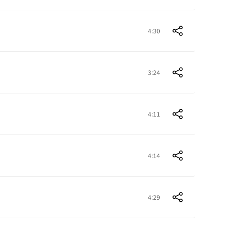
4:30
3:24
4:11
4:14
4:29