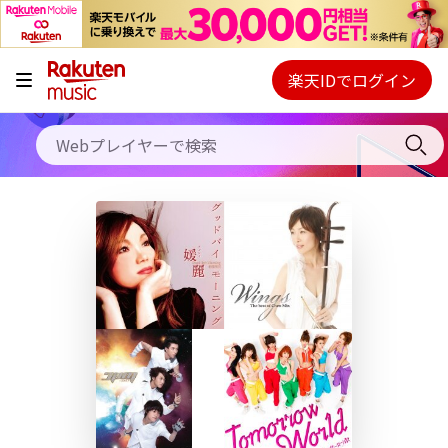
キャンペーン
料金プラン
楽天IDでログイン
Webプレイヤー
使い方
ご契約内容の確認・変更
ヘルプ
初回30日間無料お試し