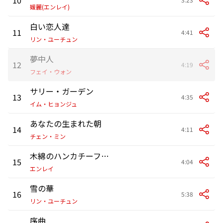
媛麗(エンレイ)
白い恋人達
11
4:41
リン・ユーチュン
夢中人
12
4:19
フェイ・ウォン
サリー・ガーデン
13
4:35
イム・ヒョンジュ
あなたの生まれた朝
14
4:11
チェン・ミン
木綿のハンカチーフ(木綿的手)
15
4:04
エンレイ
雪の華
16
5:38
リン・ユーチュン
序曲