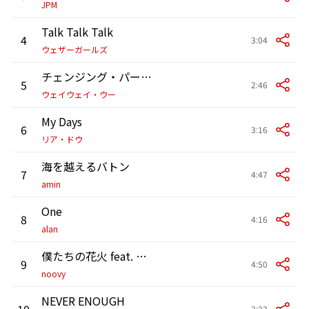
JPM
Talk Talk Talk
4
3:04
ウェザーガールズ
チェンジング・パートナーズ
5
2:46
ウェイウェイ・ウー
My Days
6
3:16
リア・ドウ
海を越えるバトン
7
4:47
amin
One
8
4:16
alan
僕たちの花火 feat. あさぎーにょ
9
4:50
noovy
NEVER ENOUGH
10
3:23