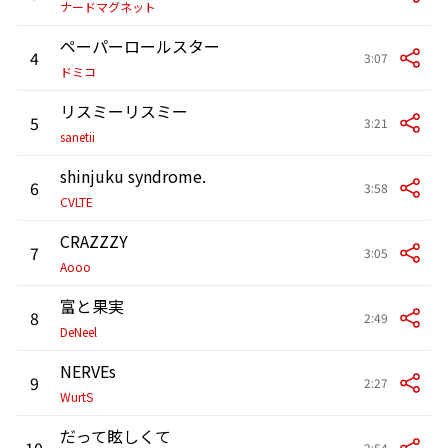
ナードマグネット
ペーパーロールスター
4
3:07
ドミコ
リスミーリスミー
5
3:21
sanetii
shinjuku syndrome.
6
3:58
CVLTE
CRAZZZY
7
3:05
Aooo
富と果実
8
2:49
DeNeel
NERVEs
9
2:27
WurtS
だって眩しくて
10
2:54