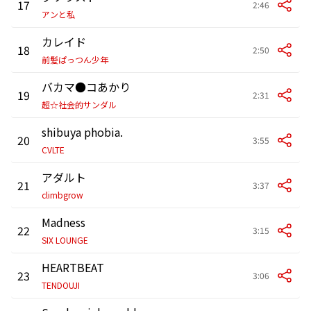
17
2:46
アンと私
カレイド
18
2:50
前髪ぱっつん少年
バカマ●コあかり
19
2:31
超☆社会的サンダル
shibuya phobia.
20
3:55
CVLTE
アダルト
21
3:37
climbgrow
Madness
22
3:15
SIX LOUNGE
HEARTBEAT
23
3:06
TENDOUJI