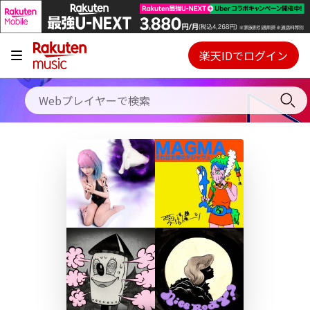
キャンペーン
料金プラン
楽天IDでログイン
Webプレイヤー
使い方
ご契約内容の確認・変更
ヘルプ
初回30日間無料お試し