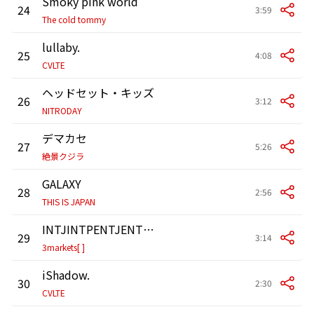
Smoky pink world
24
3:59
The cold tommy
lullaby.
25
4:08
CVLTE
ヘッドセット・キッズ
26
3:12
NITRODAY
デマカセ
27
5:26
絶景クジラ
GALAXY
28
2:56
THIS IS JAPAN
INTJINTPENTJENTPINFJENFJINFPENFPISTJISFJESTJESFJESTPISTPISFPESFP
29
3:14
3markets[ ]
iShadow.
30
2:30
CVLTE