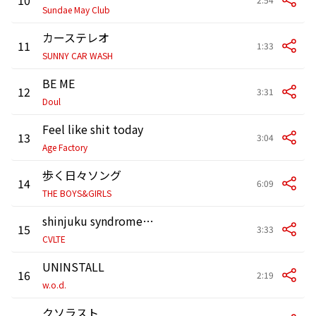
Sundae May Club
カーステレオ
11
1:33
SUNNY CAR WASH
BE ME
12
3:31
Doul
Feel like shit today
13
3:04
Age Factory
歩く日々ソング
14
6:09
THE BOYS&GIRLS
shinjuku syndrome. (nightcore)
15
3:33
CVLTE
UNINSTALL
16
2:19
w.o.d.
クソラスト