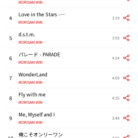
MORISAKI WIN
Love in the Stars -星が巡り逢う夜に-
4
3:19
MORISAKI WIN
d.s.t.m.
5
3:59
MORISAKI WIN
パレード - PARADE
6
4:24
MORISAKI WIN
WonderLand
7
4:09
MORISAKI WIN
Fly with me
8
4:35
MORISAKI WIN
Me, Myself and I
9
3:48
MORISAKI WIN
俺こそオンリーワン
10
3:06