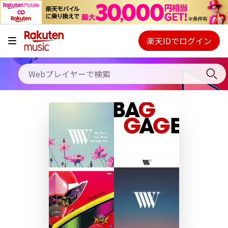
キャンペーン
料金プラン
楽天IDでログイン
Webプレイヤー
使い方
ご契約内容の確認・変更
ヘルプ
初回30日間無料お試し