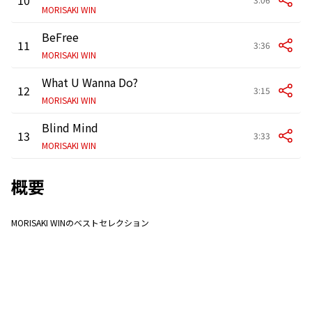
MORISAKI WIN
BeFree
11
3:36
MORISAKI WIN
What U Wanna Do?
12
3:15
MORISAKI WIN
Blind Mind
13
3:33
MORISAKI WIN
概要
MORISAKI WINのベストセレクション