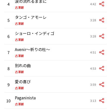
涙の流れるままに
4
4:42
古澤巌
タンゴ・アモーレ
5
3:28
古澤巌
ショーロ・インディゴ
6
3:28
古澤巌
Avenir～祈りの杜～
7
4:51
古澤巌
別れの曲
8
4:53
古澤巌
愛の喜び
9
3:59
古澤巌
Paganinista
10
3:13
古澤巌