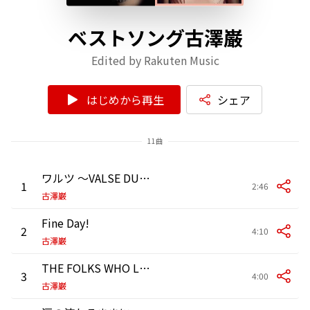
ベストソング古澤巌
Edited by Rakuten Music
はじめから再生
シェア
11曲
ワルツ ～VALSE DU PASSE～
1
2:46
古澤巌
Fine Day!
2
4:10
古澤巌
THE FOLKS WHO LIVE ON THE HILL～DAPHNE
3
4:00
古澤巌