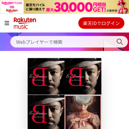
キャンペーン
料金プラン
楽天IDでログイン
Webプレイヤー
使い方
ご契約内容の確認・変更
ヘルプ
初回30日間無料お試し