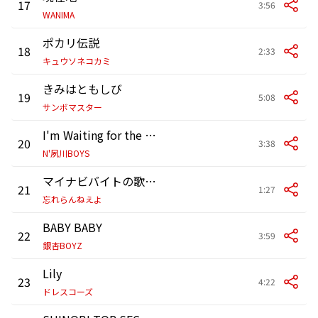
17
3:56
WANIMA
ポカリ伝説
18
2:33
キュウソネコカミ
きみはともしび
19
5:08
サンボマスター
I'm Waiting for the AH〜
20
3:38
N'夙川BOYS
マイナビバイトの歌 (2017)
21
1:27
忘れらんねえよ
BABY BABY
22
3:59
銀杏BOYZ
Lily
23
4:22
ドレスコーズ