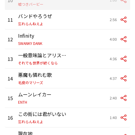
嘘つきバービー
バンドやろうぜ
11
2:56
忘れらんねえよ
Infinity
12
4:00
SWANKY DANK
一般意味論とアリストテレス
13
4:36
それでも世界が続くなら
悪魔も憐れむ歌
14
4:37
毛皮のマリーズ
ムーンレイカー
15
2:40
ENTH
この街には君がいない
16
1:40
忘れらんねえよ
現在地