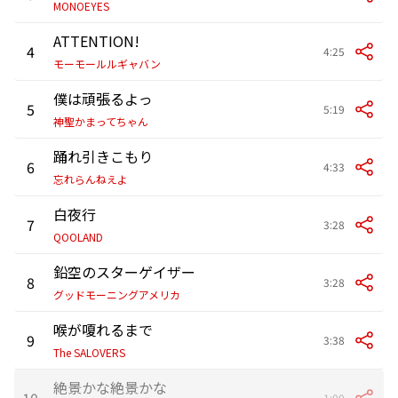
MONOEYES
ATTENTION!
4
4:25
モーモールルギャバン
僕は頑張るよっ
5
5:19
神聖かまってちゃん
踊れ引きこもり
6
4:33
忘れらんねえよ
白夜行
7
3:28
QOOLAND
鉛空のスターゲイザー
8
3:28
グッドモーニングアメリカ
喉が嗄れるまで
9
3:38
The SALOVERS
絶景かな絶景かな
10
1:00