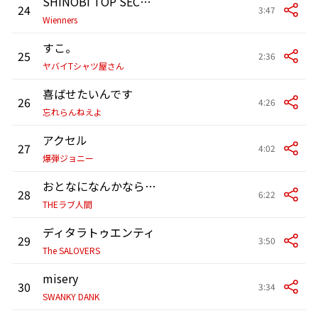
SHINOBI TOP SECRET
24
3:47
Wienners
すこ。
25
2:36
ヤバイTシャツ屋さん
喜ばせたいんです
26
4:26
忘れらんねえよ
アクセル
27
4:02
爆弾ジョニー
おとなになんかならなくていいのに
28
6:22
THEラブ人間
ディタラトゥエンティ
29
3:50
The SALOVERS
misery
30
3:34
SWANKY DANK