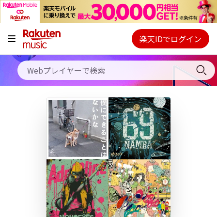
キャンペーン
料金プラン
楽天IDでログイン
Webプレイヤー
使い方
ご契約内容の確認・変更
ヘルプ
初回30日間無料お試し