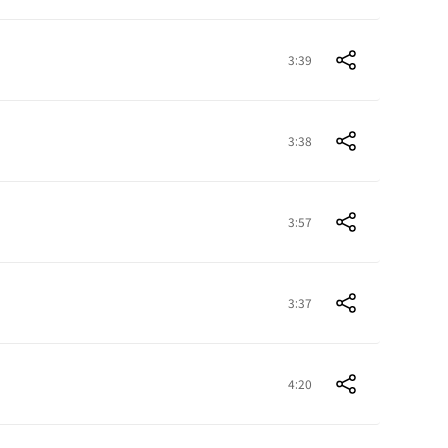
3:39
3:38
3:57
3:37
4:20