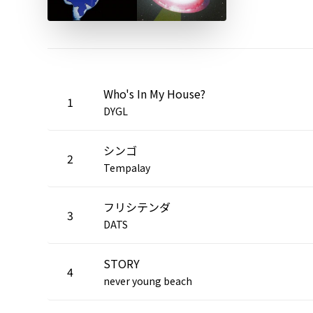
Who's In My House?
1
DYGL
シンゴ
2
Tempalay
フリシテンダ
3
DATS
STORY
4
never young beach