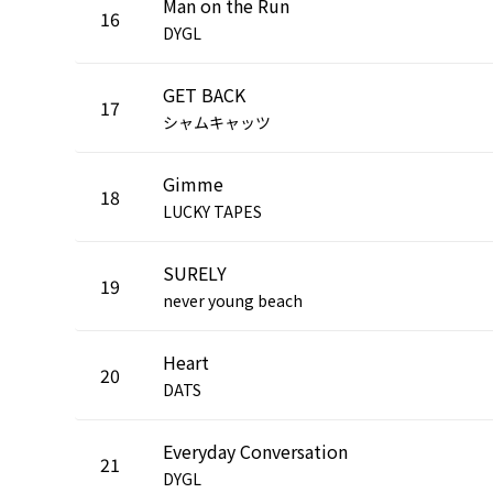
Man on the Run
16
DYGL
GET BACK
17
シャムキャッツ
Gimme
18
LUCKY TAPES
SURELY
19
never young beach
Heart
20
DATS
Everyday Conversation
21
DYGL