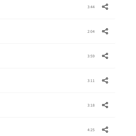
3:44
2:04
3:59
3:11
3:18
4:25