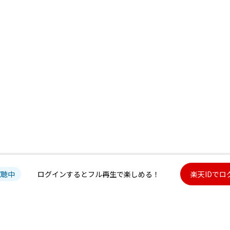
試聴中
ログインするとフル再生で楽しめる！
楽天IDでロ