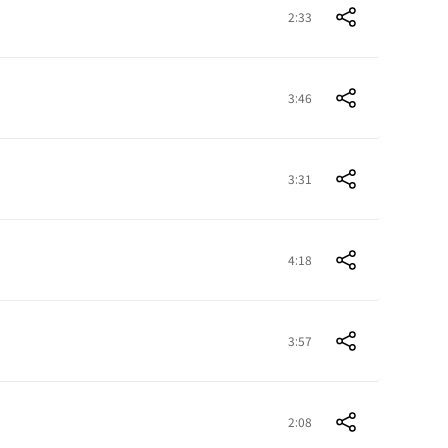
2:33
3:46
3:31
4:18
3:57
2:08