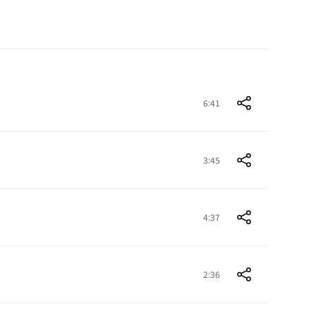
6:41
3:45
4:37
2:36