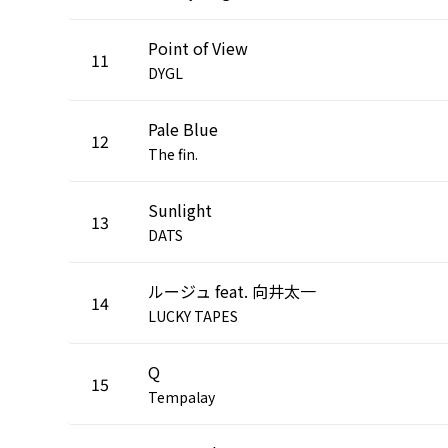
Point of View
11
DYGL
Pale Blue
12
The fin.
Sunlight
13
DATS
ルージュ feat. 向井太一
14
LUCKY TAPES
Q
15
Tempalay