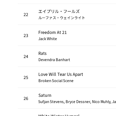
エイプリル・フールズ
22
ルーファス・ウェインライト
Freedom At 21
23
Jack White
Rats
24
Devendra Banhart
Love Will Tear Us Apart
25
Broken Social Scene
Saturn
26
White Winter Hymnal