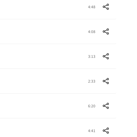
4:48
4:08
3:13
2:33
6:20
4:41