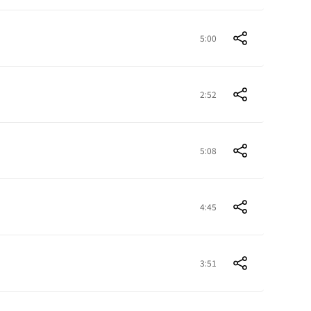
5:00
2:52
5:08
4:45
3:51