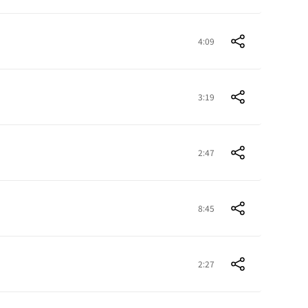
4:09
3:19
2:47
8:45
2:27