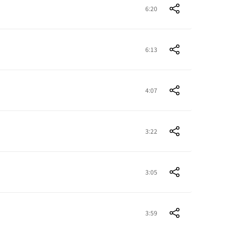
6:20
6:13
4:07
3:22
3:05
3:59