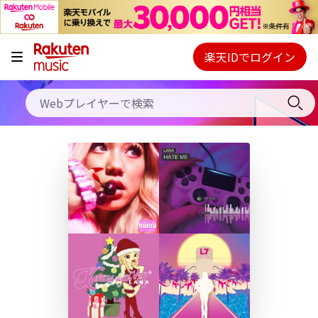
キャンペーン
料金プラン
楽天IDでログイン
Webプレイヤー
使い方
ご契約内容の確認・変更
ヘルプ
初回30日間無料お試し