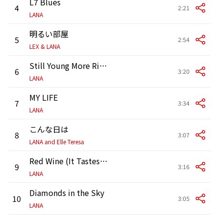
L7 Blues
4
2:21
LANA
明るい部屋
5
2:54
LEX & LANA
Still Young More Rich (feat. Watson)
6
3:20
LANA
MY LIFE
7
3:34
LANA
こんな日は
8
3:07
LANA and Elle Teresa
Red Wine (It Tastes Young & Rich)
9
3:16
LANA
Diamonds in the Sky
10
3:05
LANA