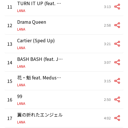
TURN IT UP (feat. Candee & ZOT on the WAVE)
11
3:13
LANA
Drama Queen
12
2:58
LANA
Cartier (Sped Up)
13
3:21
LANA
BASH BASH (feat. JP THE WAVY & Awich)
14
3:07
LANA
花・魁 feat. Medusa, E.V.P & IFE
15
3:15
LANA
99
16
2:50
LANA
翼の折れたエンジェル
17
4:02
LANA