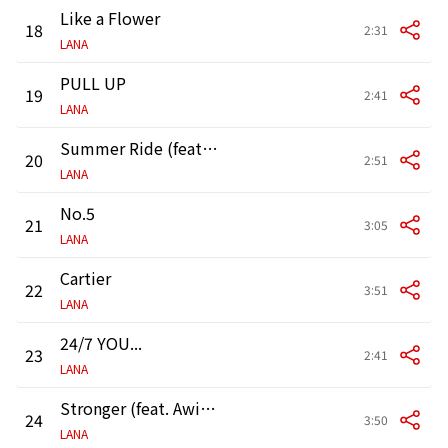
Like a Flower
18
2:31
LANA
PULL UP
19
2:41
LANA
Summer Ride (feat. ¥ellow Bucks)
20
2:51
LANA
No.5
21
3:05
LANA
Cartier
22
3:51
LANA
24/7 YOU...
23
2:41
LANA
Stronger (feat. Awich)
24
3:50
LANA