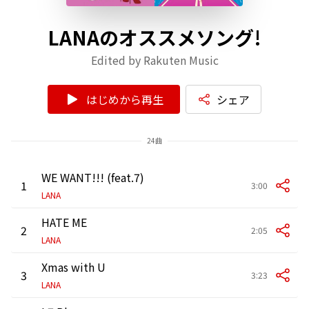
LANAのオススメソング!
Edited by Rakuten Music
はじめから再生
シェア
24曲
WE WANT!!! (feat.7)
1
3:00
LANA
HATE ME
2
2:05
LANA
Xmas with U
3
3:23
LANA