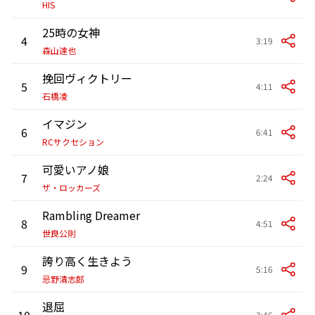
HIS
25時の女神
4
3:19
森山達也
挽回ヴィクトリー
5
4:11
石橋凌
イマジン
6
6:41
RCサクセション
可愛いアノ娘
7
2:24
ザ・ロッカーズ
Rambling Dreamer
8
4:51
世良公則
誇り高く生きよう
9
5:16
忌野清志郎
退屈
10
3:46