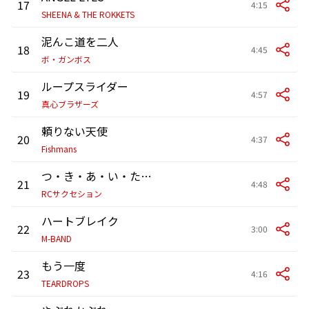
17
4:15
SHEENA & THE ROKKETS
泥んこ道を二人
18
4:45
ボ・ガンボス
ループスライダー
19
4:57
真心ブラザーズ
頼りない天使
20
4:37
Fishmans
つ・き・あ・い・た・い
21
4:48
RCサクセション
ハートブレイク
22
3:00
M-BAND
もう一度
23
4:16
TEARDROPS