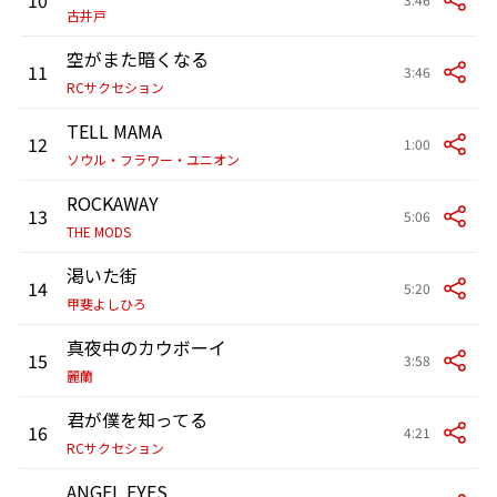
古井戸
空がまた暗くなる
11
3:46
RCサクセション
TELL MAMA
12
1:00
ソウル・フラワー・ユニオン
ROCKAWAY
13
5:06
THE MODS
渇いた街
14
5:20
甲斐よしひろ
真夜中のカウボーイ
15
3:58
麗蘭
君が僕を知ってる
16
4:21
RCサクセション
ANGEL EYES