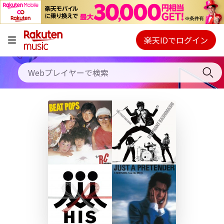
キャンペーン
料金プラン
楽天IDでログイン
Webプレイヤー
使い方
ご契約内容の確認・変更
ヘルプ
初回30日間無料お試し