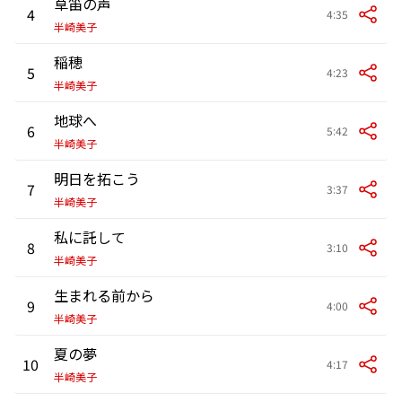
草笛の声
4
4:35
半崎美子
稲穂
5
4:23
半崎美子
地球へ
6
5:42
半崎美子
明日を拓こう
7
3:37
半崎美子
私に託して
8
3:10
半崎美子
生まれる前から
9
4:00
半崎美子
夏の夢
10
4:17
半崎美子