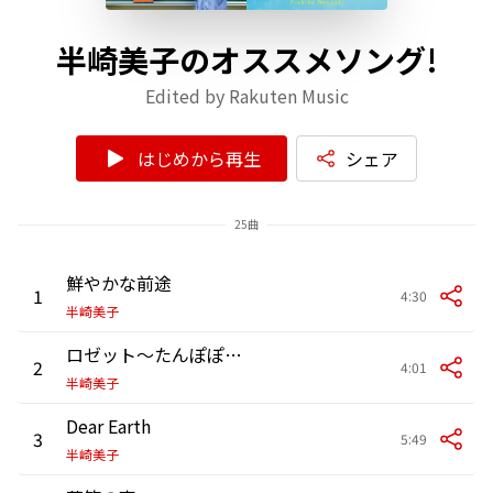
半崎美子のオススメソング!
Edited by Rakuten Music
はじめから再生
シェア
25曲
鮮やかな前途
1
4:30
半崎美子
ロゼット～たんぽぽの詩～
2
4:01
半崎美子
Dear Earth
3
5:49
半崎美子