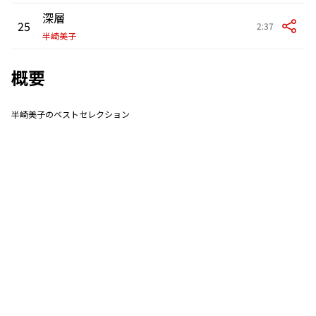
深層
25
2:37
半崎美子
概要
半崎美子のベストセレクション