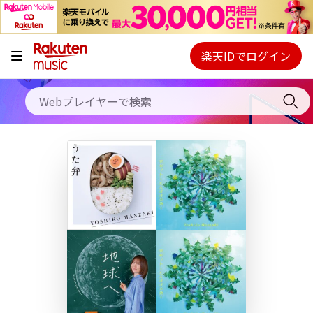
キャンペーン
料金プラン
楽天IDでログイン
Webプレイヤー
使い方
ご契約内容の確認・変更
ヘルプ
初回30日間無料お試し