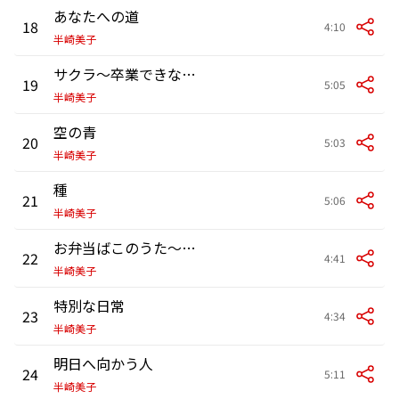
あなたへの道
18
4:10
半崎美子
サクラ～卒業できなかった君へ～
19
5:05
半崎美子
空の青
20
5:03
半崎美子
種
21
5:06
半崎美子
お弁当ばこのうた～あなたへのお手紙～
22
4:41
半崎美子
特別な日常
23
4:34
半崎美子
明日へ向かう人
24
5:11
半崎美子