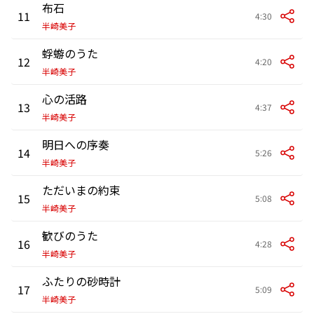
布石
11
4:30
半崎美子
蜉蝣のうた
12
4:20
半崎美子
心の活路
13
4:37
半崎美子
明日への序奏
14
5:26
半崎美子
ただいまの約束
15
5:08
半崎美子
歓びのうた
16
4:28
半崎美子
ふたりの砂時計
17
5:09
半崎美子