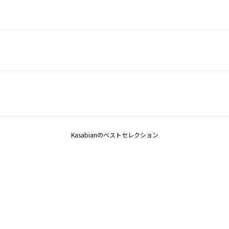
Kasabianのベストセレクション