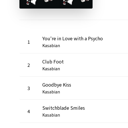
You're in Love with a Psycho
1
Kasabian
Club Foot
2
Kasabian
Goodbye Kiss
3
Kasabian
Switchblade Smiles
4
Kasabian