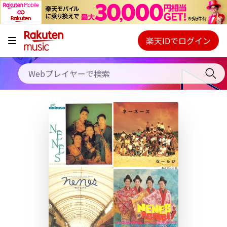
キャンペーン
料金プラン
楽天IDでログイン
Webプレイヤー
使い方
ご契約内容の確認・変更
ヘルプ
初回30日間無料お試し