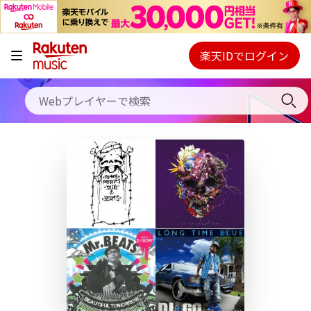
キャンペーン
料金プラン
楽天IDでログイン
Webプレイヤー
使い方
ご契約内容の確認・変更
ヘルプ
初回30日間無料お試し