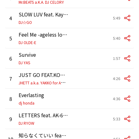
Mr.BEATS a.K.A. DJ CELORY
SLOW LUV feat. Kayzabro & 詩音
4
5:49
DJ☆GO
Feel Me -ageless love- feat.“E”qual, EL LATINO and Ms.OOJA
5
5:40
DJ OLDE-E
Survive
6
1:57
DJ YAS
JUST GO FEAT.KODA KUMI
7
4:26
J
HETT a.k.a. YAKKO for AQUARIUS
Everlasting
8
4:36
dj honda
LETTERS feat. AK-69 & SUGAR SOUL
9
5:33
DJ RYOW
知らなくていい feat. SKY-HI
10
4:51