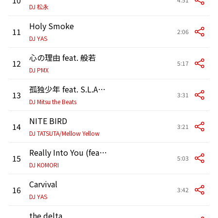
DJ 松永
Holy Smoke
11
2:06
DJ YAS
心の理由 feat. 般若
12
5:17
DJ PMX
孤独少年 feat. S.L.A.C.K.
13
3:31
DJ Mitsu the Beats
NITE BIRD
14
3:21
DJ TATSUTA/Mellow Yellow
Really Into You (feat. Tina Novak & J-Cast)
15
5:03
DJ KOMORI
Carvival
16
3:42
DJ YAS
the delta