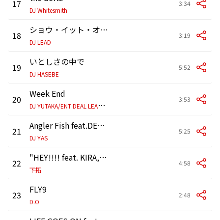
17
3:34
DJ Whitesmith
ショウ・イット・オフ (feat. ジム・ジョーンズ & AI)
18
3:19
DJ LEAD
いとしさの中で
19
5:52
DJ HASEBE
Week End
20
3:53
D
J YUTAKA/ENT DEAL LEAGUE
Angler Fish feat.DELI & HI-D
21
5:25
DJ YAS
"HEY!!!! feat. KIRA, KOPERU & APOLLO"
22
4:58
下拓
FLY9
23
2:48
D.O