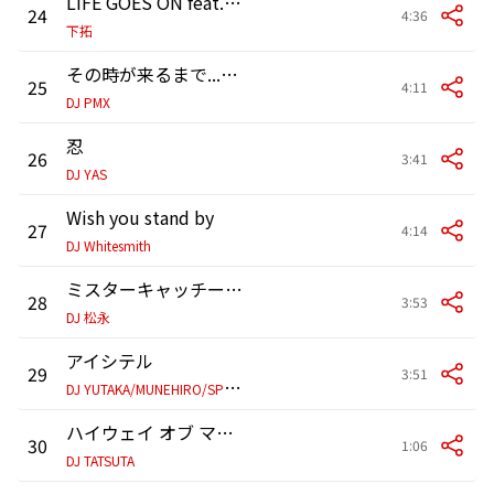
LIFE GOES ON feat. KIRA & CHEHON
24
4:36
下拓
その時が来るまで...feat. K DUB SHINE
25
4:11
DJ PMX
忍
26
3:41
DJ YAS
Wish you stand by
27
4:14
DJ Whitesmith
ミスターキャッチー feat. TOC
28
3:53
DJ 松永
アイシテル
29
3:51
D
J YUTAKA/MUNEHIRO/SPHERE
ハイウェイ オブ マイライフ エピローグ
30
1:06
DJ TATSUTA