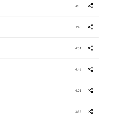
4:10
3:46
4:51
4:48
4:01
3:56