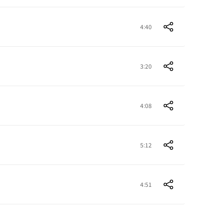
4:40
3:20
4:08
5:12
4:51