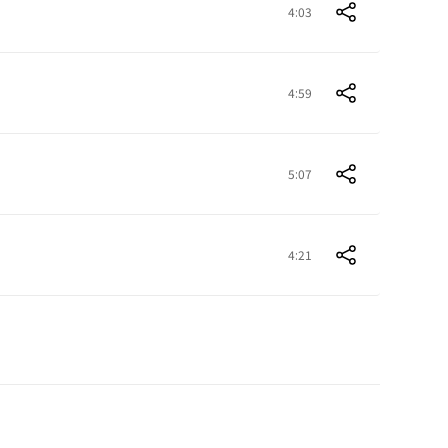
4:03
4:59
5:07
4:21