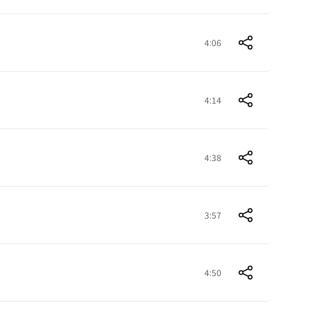
4:06
4:14
4:38
3:57
4:50