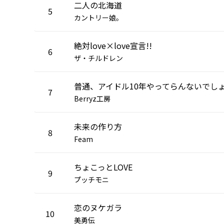
二人の北海道
5
カントリー娘。
絶対love×love宣言!!
6
ザ・チルドレン
普通、アイドル10年やってらんないでしょ
7
Berryz工房
未来の作り方
8
Feam
ちょこっとLOVE
9
プッチモニ
恋のヌケガラ
10
美勇伝