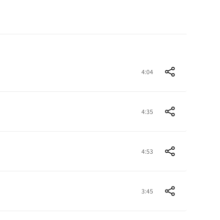
4:04
4:35
4:53
3:45