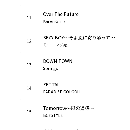
Over The Future
11
Karen Girl's
SEXY BOY～そよ風に寄り添って～
12
モーニング娘。
DOWN TOWN
13
Springs
ZETTAI
14
PARADISE GO!!GO!!
Tomorrow～風の道標～
15
BOYSTYLE