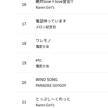
絶対love×love宣言!!
16
Karen Girl's
電話待っています
17
メロン記念日
ワレモノ
18
推定少女
etc.
19
推定少女
WIND SONG
20
PARADISE GO!!GO!!
とっぷし～くれっと
21
Karen Girl's