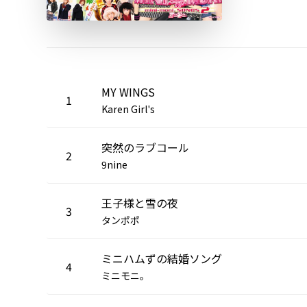
MY WINGS
1
Karen Girl's
突然のラブコール
2
9nine
王子様と雪の夜
3
タンポポ
ミニハムずの結婚ソング
4
ミニモニ。