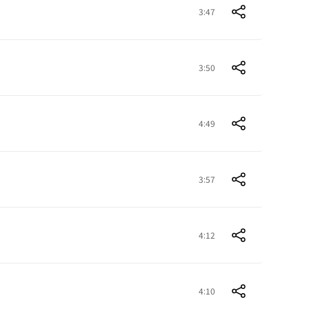
3:47
3:50
4:49
3:57
4:12
4:10