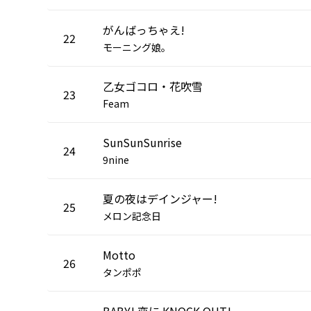
がんばっちゃえ!
22
モーニング娘。
乙女ゴコロ・花吹雪
23
Feam
SunSunSunrise
24
9nine
夏の夜はデインジャー!
25
メロン記念日
Motto
26
タンポポ
BABY! 恋に KNOCK OUT!