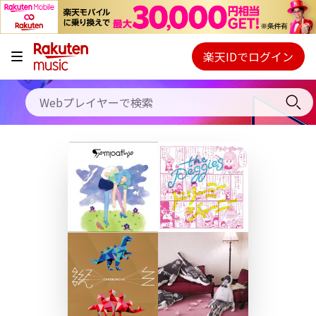
キャンペーン
料金プラン
楽天IDでログイン
Webプレイヤー
使い方
ご契約内容の確認・変更
ヘルプ
初回30日間無料お試し