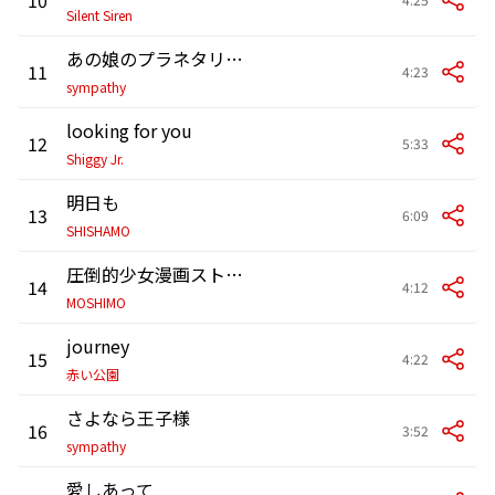
Silent Siren
あの娘のプラネタリウム
11
4:23
sympathy
looking for you
12
5:33
Shiggy Jr.
明日も
13
6:09
SHISHAMO
圧倒的少女漫画ストーリー
14
4:12
MOSHIMO
journey
15
4:22
赤い公園
さよなら王子様
16
3:52
sympathy
愛しあって