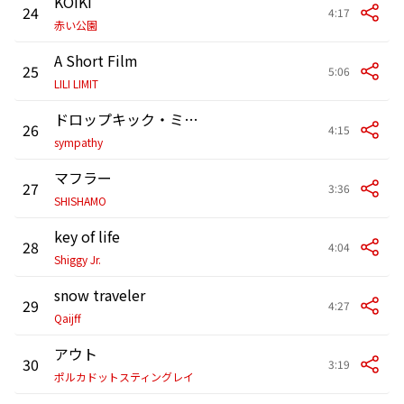
KOIKI
24
4:17
赤い公園
A Short Film
25
5:06
LILI LIMIT
ドロップキック・ミッドタウン
26
4:15
sympathy
マフラー
27
3:36
SHISHAMO
key of life
28
4:04
Shiggy Jr.
snow traveler
29
4:27
Qaijff
アウト
30
3:19
ポルカドットスティングレイ