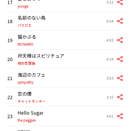
17
3:12
yonige
名前のない鳥
18
4:54
パスピエ
猫かぶる
19
4:03
MOSHIMO
弁天様はスピリチュア
20
4:19
相対性理論
海辺のカフェ
21
3:53
sympathy
恋の煙
22
3:15
チャットモンチー
Hello Sugar
23
4:01
the peggies