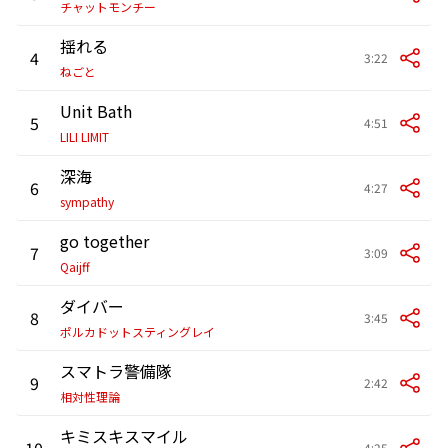
チャットモンチー
揺れる
4
3:22
ねごと
Unit Bath
5
4:51
LILI LIMIT
深海
6
4:27
sympathy
go together
7
3:09
Qaijff
ダイバー
8
3:45
ポルカドットスティングレイ
スマトラ警備隊
9
2:42
相対性理論
キミスキスマイル
10
4:25