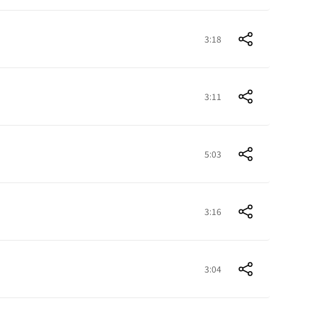
3:18
3:11
5:03
3:16
3:04