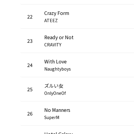
Crazy Form
22
ATEEZ
Ready or Not
23
CRAVITY
With Love
24
Naughtyboys
ズルい女
25
OnlyOneOf
No Manners
26
SuperM
Hotel Galaxy