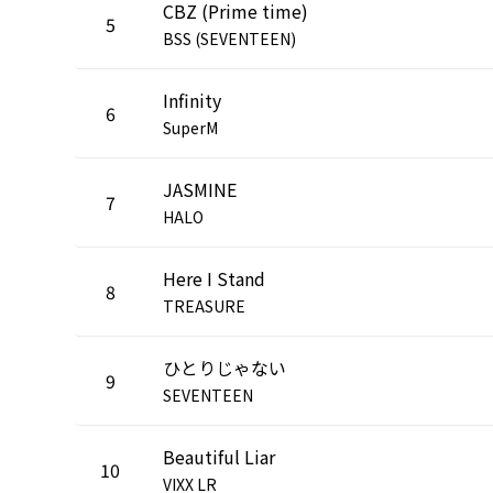
CBZ (Prime time)
5
BSS (SEVENTEEN)
Infinity
6
SuperM
JASMINE
7
HALO
Here I Stand
8
TREASURE
ひとりじゃない
9
SEVENTEEN
Beautiful Liar
10
VIXX LR