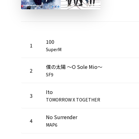
100
1
SuperM
僕の太陽 ～O Sole Mio～
2
SF9
Ito
3
TOMORROW X TOGETHER
No Surrender
4
MAP6