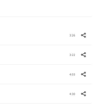
3:26
3:22
4:03
4:30