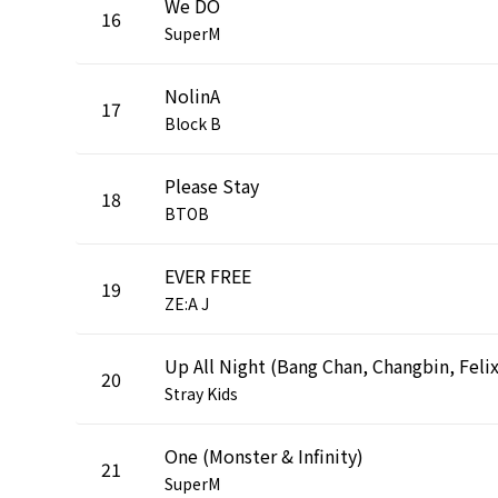
We DO
16
SuperM
NolinA
17
Block B
Please Stay
18
BTOB
EVER FREE
19
ZE:A J
20
Stray Kids
One (Monster & Infinity)
21
SuperM