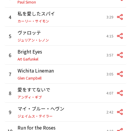
Paul Simon
私を愛したスパイ
4
3:29
カーリー・サイモン
ヴァロッテ
5
4:15
ジュリアン・レノン
Bright Eyes
6
3:57
Art Garfunkel
Wichita Lineman
7
3:05
Glen Campbell
愛をすてないで
8
4:07
アンディ・ギブ
マイ・ブルー・ヘヴン
9
2:42
ジェイムス・テイラー
Run for the Roses
10
4:18