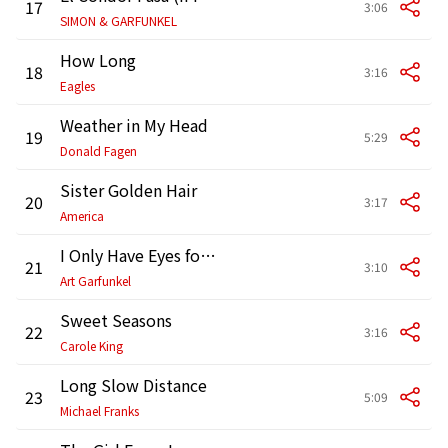
17
3:06
SIMON & GARFUNKEL
How Long
18
3:16
Eagles
Weather in My Head
19
5:29
Donald Fagen
Sister Golden Hair
20
3:17
America
I Only Have Eyes for You
21
3:10
Art Garfunkel
Sweet Seasons
22
3:16
Carole King
Long Slow Distance
23
5:09
Michael Franks