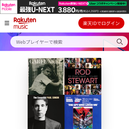
キャンペーン
料金プラン
楽天IDでログイン
Webプレイヤー
使い方
ご契約内容の確認・変更
ヘルプ
初回30日間無料お試し