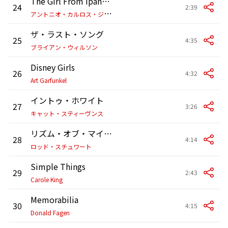
The Girl From Ipanema
24
2:39
ア
ントニオ・カルロス・ジョビン
ザ・ラスト・ソング
25
4:35
ブライアン・ウィルソン
Disney Girls
26
4:32
Art Garfunkel
イントゥ・ホワイト
27
3:26
キャット・スティーヴンス
リズム・オブ・マイ・ハート
28
4:14
ロッド・スチュワート
Simple Things
29
2:43
Carole King
Memorabilia
30
4:15
Donald Fagen