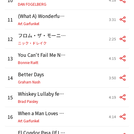
DAN FOGELBERG
(What A) Wonderful World
11
3:31
Art Garfunkel
フロム・ザ・モーニング
12
2:25
ニック・ドレイク
You Can't Fail Me Now
13
4:15
Bonnie Raitt
Better Days
14
3:50
Graham Nash
Whiskey Lullaby feat. Alison Krauss
15
4:19
Brad Paisley
When a Man Loves a Woman
16
4:14
Art Garfunkel
El Condor Pasa (If I Could)