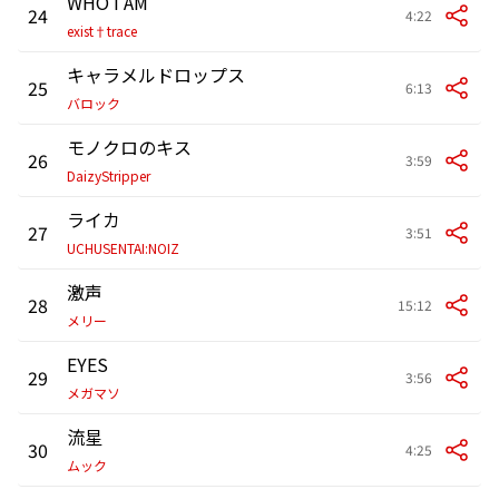
WHO I AM
24
4:22
exist†trace
キャラメルドロップス
25
6:13
バロック
モノクロのキス
26
3:59
DaizyStripper
ライカ
27
3:51
UCHUSENTAI:NOIZ
激声
28
15:12
メリー
EYES
29
3:56
メガマソ
流星
30
4:25
ムック