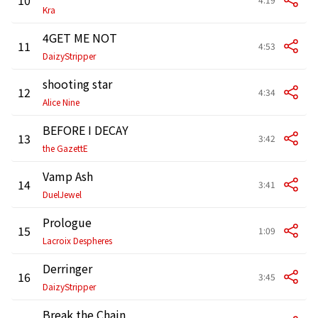
Kra
4GET ME NOT
11
4:53
DaizyStripper
shooting star
12
4:34
Alice Nine
BEFORE I DECAY
13
3:42
the GazettE
Vamp Ash
14
3:41
DuelJewel
Prologue
15
1:09
Lacroix Despheres
Derringer
16
3:45
DaizyStripper
Break the Chain