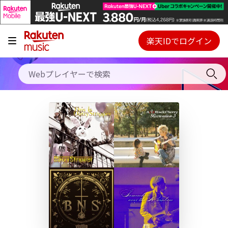
キャンペーン
料金プラン
楽天IDでログイン
Webプレイヤー
使い方
ご契約内容の確認・変更
ヘルプ
初回30日間無料お試し