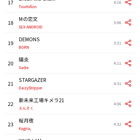
17
4:16
Tourbillon
Mの恋文
18
5:06
SEX-ANDROID
DEMONS
19
3:21
BORN
陽炎
20
4:11
Sadie
STARGAZER
21
4:31
DaizyStripper
新未来工場キメラ21
22
4:06
えんそく
桜月夜
23
4:32
Kagrra,