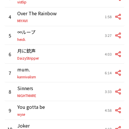
vistlip
Over The Rainbow
4
1:58
MIYAVI
∞ループ
5
3:27
heidi.
月に銃声
6
4:03
DaizyStripper
mum.
7
6:14
kannivalism
Sinners
8
3:33
NIGHTMARE
You gotta be
9
4:58
wyse
Joker
10
4:19