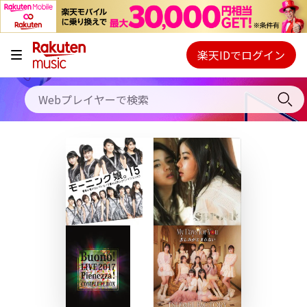
キャンペーン
料金プラン
楽天IDでログイン
Webプレイヤー
使い方
ご契約内容の確認・変更
ヘルプ
初回30日間無料お試し