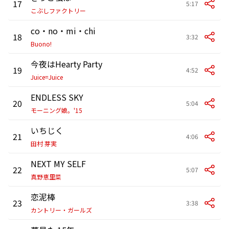
17
5:17
こぶしファクトリー
co・no・mi・chi
18
3:32
Buono!
今夜はHearty Party
19
4:52
Juice=Juice
ENDLESS SKY
20
5:04
モーニング娘。'15
いちじく
21
4:06
田村 芽実
NEXT MY SELF
22
5:07
真野恵里菜
恋泥棒
23
3:38
カントリー・ガールズ