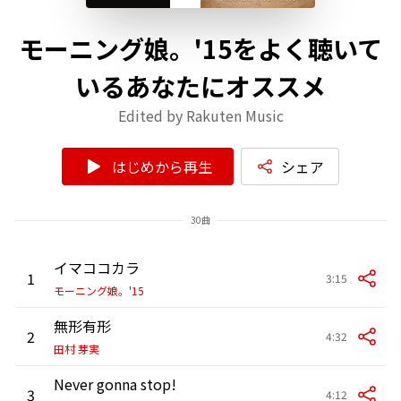
モーニング娘。'15をよく聴いて
いるあなたにオススメ
Edited by Rakuten Music
はじめから再生
シェア
30曲
イマココカラ
1
3:15
モーニング娘。'15
無形有形
2
4:32
田村 芽実
Never gonna stop!
3
4:12