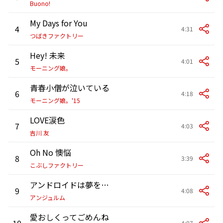
Buono!
My Days for You
4
4:31
つばきファクトリー
Hey! 未来
5
4:01
モーニング娘。
青春小僧が泣いている
6
4:18
モーニング娘。'15
LOVE涙色
7
4:03
吉川 友
Oh No 懊悩
8
3:39
こぶしファクトリー
アンドロイドは夢を見るか?
9
4:08
アンジュルム
愛おしくってごめんね
10
4:07