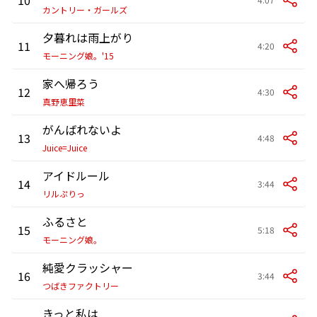
カントリー・ガールズ
夕暮れは雨上がり
11
4:20
モーニング娘。'15
家へ帰ろう
12
4:30
真野恵里菜
がんばれないよ
13
4:48
Juice=Juice
アイドルール
14
3:44
リルぷりっ
ふるさと
15
5:18
モーニング娘。
純愛クラッシャー
16
3:44
つばきファクトリー
きっと私は