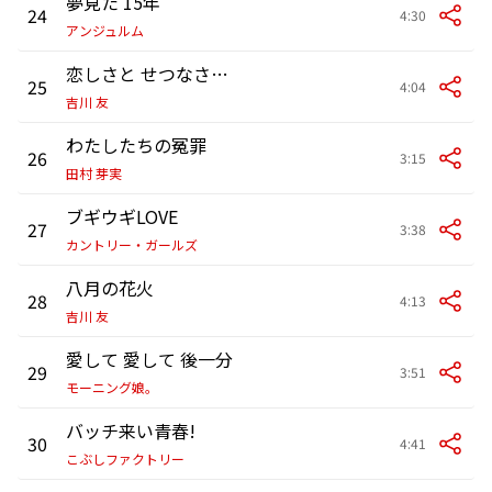
夢見た 15年
24
4:30
アンジュルム
恋しさと せつなさと 心強さと
25
4:04
吉川 友
わたしたちの冤罪
26
3:15
田村 芽実
ブギウギLOVE
27
3:38
カントリー・ガールズ
八月の花火
28
4:13
吉川 友
愛して 愛して 後一分
29
3:51
モーニング娘。
バッチ来い青春!
30
4:41
こぶしファクトリー