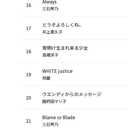
Always
16
三石琴乃
どうぞよろしくね。
17
井上喜久子
夜明け生まれ来る少女
18
高橋洋子
WHITE justice
19
飛蘭
ウエンディからのメッセージ
20
國府田マリ子
Blame or Blade
21
三石琴乃