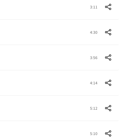
3:11
4:30
3:56
4:14
5:12
5:10