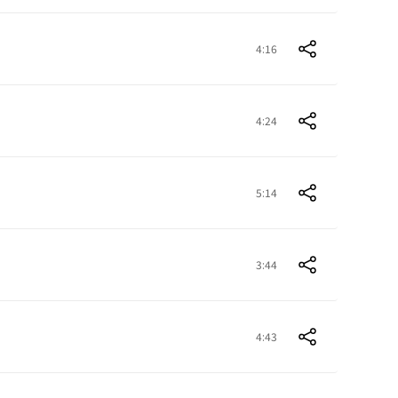
4:16
4:24
5:14
3:44
4:43