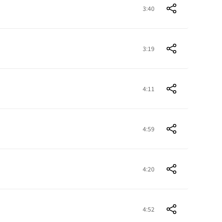
3:40
3:19
4:11
4:59
4:20
4:52