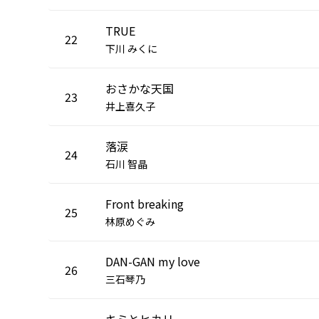
TRUE
22
下川 みくに
おさかな天国
23
井上喜久子
落涙
24
石川 智晶
Front breaking
25
林原めぐみ
DAN-GAN my love
26
三石琴乃
キミとヒカリ