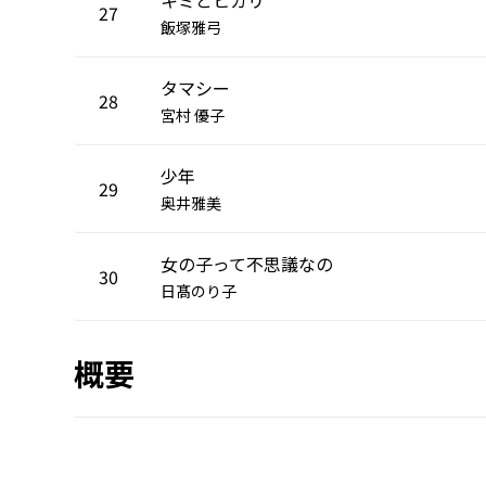
27
飯塚雅弓
タマシー
28
宮村 優子
少年
29
奥井雅美
女の子って不思議なの
30
日髙のり子
概要