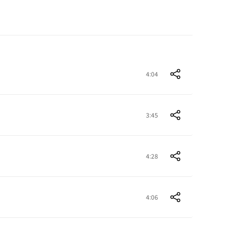
4:04
3:45
4:28
4:06