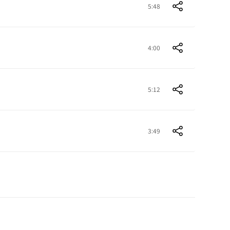
5:48
4:00
5:12
3:49