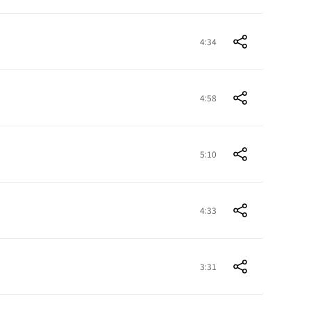
4:34
4:58
5:10
4:33
3:31