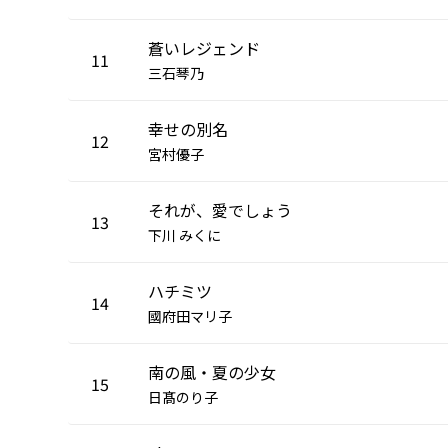
蒼いレジェンド
11
三石琴乃
幸せの別名
12
宮村優子
それが、愛でしょう
13
下川 みくに
ハチミツ
14
國府田マリ子
南の風・夏の少女
15
日髙のり子