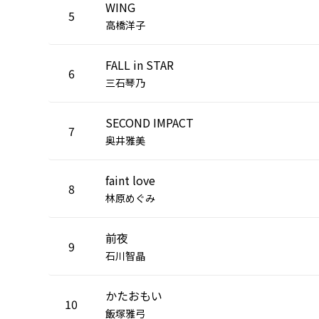
WING
5
高橋洋子
FALL in STAR
6
三石琴乃
SECOND IMPACT
7
奥井雅美
faint love
8
林原めぐみ
前夜
9
石川智晶
かたおもい
10
飯塚雅弓