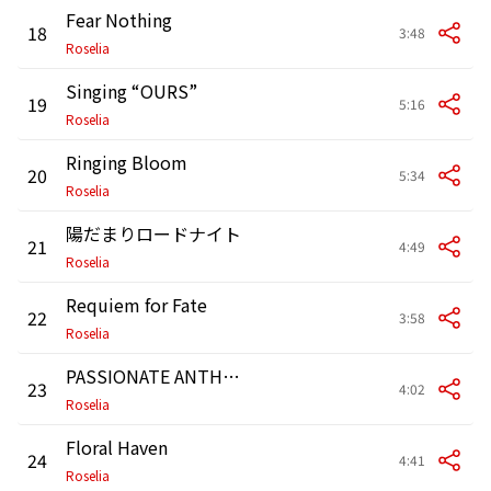
Fear Nothing
18
3:48
Roselia
Singing “OURS”
19
5:16
Roselia
Ringing Bloom
20
5:34
Roselia
陽だまりロードナイト
21
4:49
Roselia
Requiem for Fate
22
3:58
Roselia
PASSIONATE ANTHEM
23
4:02
Roselia
Floral Haven
24
4:41
Roselia