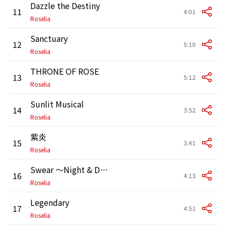
Dazzle the Destiny
11
4:01
Roselia
Sanctuary
12
5:10
Roselia
THRONE OF ROSE
13
5:12
Roselia
Sunlit Musical
14
3:52
Roselia
紫炎
15
3:41
Roselia
Swear ～Night & Day～
16
4:13
Roselia
Legendary
17
4:51
Roselia