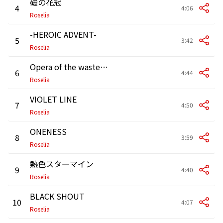
礎の花冠
4
4:06
Roselia
-HEROIC ADVENT-
5
3:42
Roselia
Opera of the wasteland
6
4:44
Roselia
VIOLET LINE
7
4:50
Roselia
ONENESS
8
3:59
Roselia
熱色スターマイン
9
4:40
Roselia
BLACK SHOUT
10
4:07
Roselia