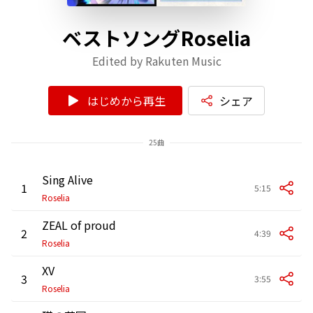
ベストソングRoselia
Edited by Rakuten Music
はじめから再生
シェア
25曲
Sing Alive
1
5:15
Roselia
ZEAL of proud
2
4:39
Roselia
XV
3
3:55
Roselia