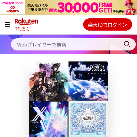
キャンペーン
料金プラン
楽天IDでログイン
Webプレイヤー
使い方
ご契約内容の確認・変更
ヘルプ
初回30日間無料お試し