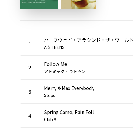
ハーフウェイ・アラウンド・ザ・ワール
1
A☆TEENS
Follow Me
2
アトミック・キトゥン
Merry X-Mas Everybody
3
Steps
Spring Came, Rain Fell
4
Club 8