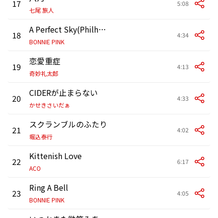
17
5:08
七尾 旅人
A Perfect Sky(Philharmonic Flava)
18
4:34
BONNIE PINK
恋愛重症
19
4:13
奇妙礼太郎
CIDERが止まらない
20
4:33
かせきさいだぁ
スクランブルのふたり
21
4:02
堀込泰行
Kittenish Love
22
6:17
ACO
Ring A Bell
23
4:05
BONNIE PINK