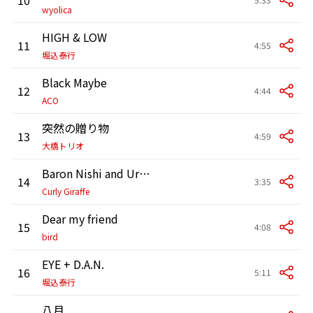
wyolica
HIGH & LOW
11
4:55
堀込泰行
Black Maybe
12
4:44
ACO
突然の贈り物
13
4:59
大橋トリオ
Baron Nishi and Uranus
14
3:35
Curly Giraffe
Dear my friend
15
4:08
bird
EYE + D.A.N.
16
5:11
堀込泰行
八月