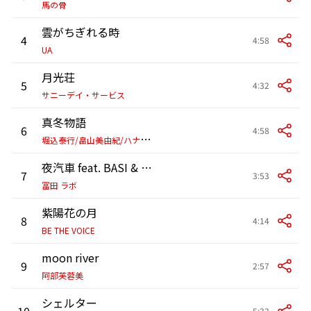
馬の骨
雲がちぎれる時
4
4:58
UA
月光荘
5
4:32
サニーデイ・サービス
真冬物語
6
4:58
堀
込泰行/畠山美由紀/ハナレグミ
夜汽車 feat. BASI & kojikoji
7
3:53
冨田 ラボ
紫陽花の月
8
4:14
BE THE VOICE
moon river
9
2:57
阿部芙蓉美
シェルター
10
5:33