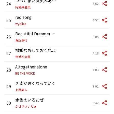
いつかまた微笑みあえる日が来るまで
24
3:52
阿部芙蓉美
red song
25
4:52
wyolica
Beautiful Dreamer + シャムキャッツ
26
3:05
堀込泰行
機嫌なおしておくれよ
27
4:18
奇妙礼太郎
Altogether alone
28
4:03
BE THE VOICE
湘南が遠くなっていく
29
7:01
七尾旅人
水色のいろおぜ
30
5:42
かせきさいだぁ