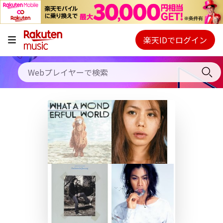
キャンペーン
料金プラン
楽天IDでログイン
Webプレイヤー
使い方
ご契約内容の確認・変更
ヘルプ
初回30日間無料お試し