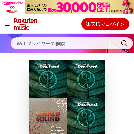
キャンペーン
料金プラン
楽天IDでログイン
Webプレイヤー
使い方
ご契約内容の確認・変更
ヘルプ
初回30日間無料お試し