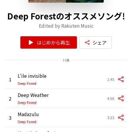
Deep Forestのオススメソング!
Edited by Rakuten Music
はじめから再生
シェア
11曲
L'ile invisible
1
1:45
Deep Forest
Deep Weather
2
4:56
Deep Forest
Madazulu
3
3:23
Deep Forest