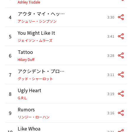
Ashley Tisdale
アウタ・マイ・ヘッド(アイ・ヤ・ヤ)
4
3:30
アシュリー・シンプソン
You Might Like It
5
3:41
ジェイソン・ムラーズ
Tattoo
6
3:28
Hilary Duff
アクシデント・プロウン
7
3:11
グッド・シャーロット
Ugly Heart
8
3:19
G.R.L.
Rumors
9
3:16
リンジー・ローハン
Like Whoa
10
2:31