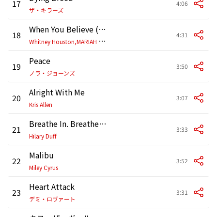
17
4:06
ザ・キラーズ
When You Believe (from The Prince of Egypt)
18
4:31
W
hitney Houston,MARIAH CAREY
Peace
19
3:50
ノラ・ジョーンズ
Alright With Me
20
3:07
Kris Allen
Breathe In. Breathe Out.
21
3:33
Hilary Duff
Malibu
22
3:52
Miley Cyrus
Heart Attack
23
3:31
デミ・ロヴァート