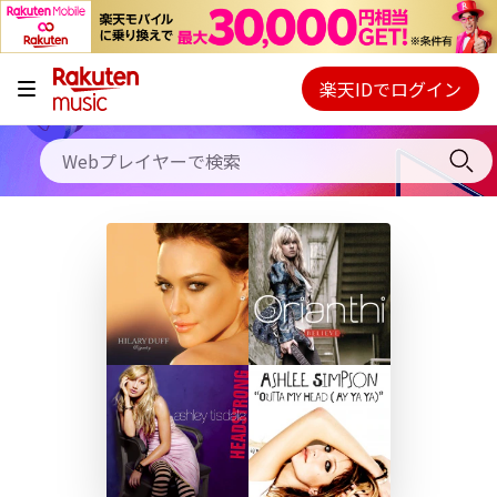
キャンペーン
料金プラン
楽天IDでログイン
Webプレイヤー
使い方
ご契約内容の確認・変更
ヘルプ
初回30日間無料お試し