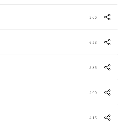
3:06
6:53
5:35
4:00
4:15