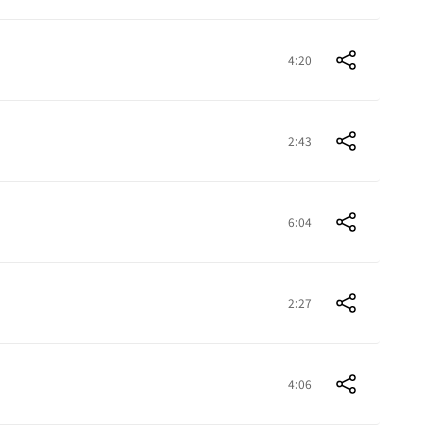
4:20
2:43
6:04
2:27
4:06