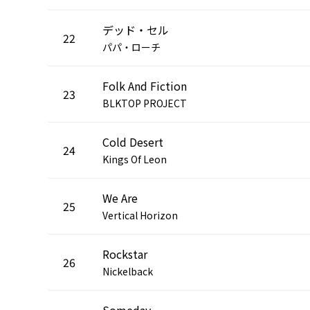
デッド・セル
22
パパ・ローチ
Folk And Fiction
23
BLKTOP PROJECT
Cold Desert
24
Kings Of Leon
We Are
25
Vertical Horizon
Rockstar
26
Nickelback
Someday