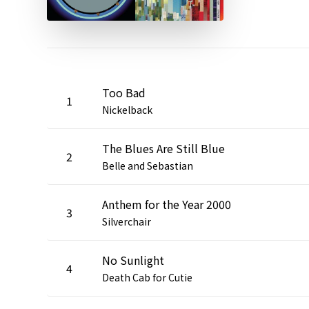
Too Bad
1
Nickelback
The Blues Are Still Blue
2
Belle and Sebastian
Anthem for the Year 2000
3
Silverchair
No Sunlight
4
Death Cab for Cutie