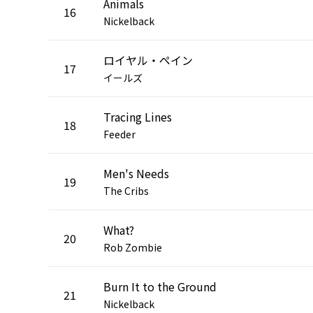
Animals
16
Nickelback
ロイヤル・ペイン
17
イールズ
Tracing Lines
18
Feeder
Men's Needs
19
The Cribs
What?
20
Rob Zombie
Burn It to the Ground
21
Nickelback