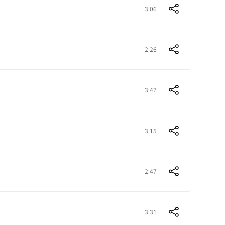
3:06
2:26
3:47
3:15
2:47
3:31