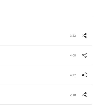
3:52
4:08
4:22
2:40