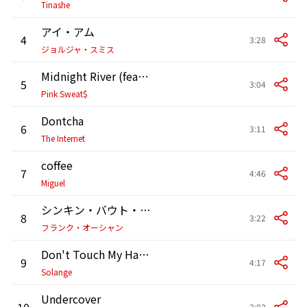
Tinashe
アイ・アム
4
3:28
ジョルジャ・スミス
Midnight River (feat. 6LACK)
5
3:04
Pink Sweat$
Dontcha
6
3:11
The Internet
coffee
7
4:46
Miguel
シンキン・バウト・ユー
8
3:22
フランク・オーシャン
Don't Touch My Hair feat. Sampha
9
4:17
Solange
Undercover
10
3:03