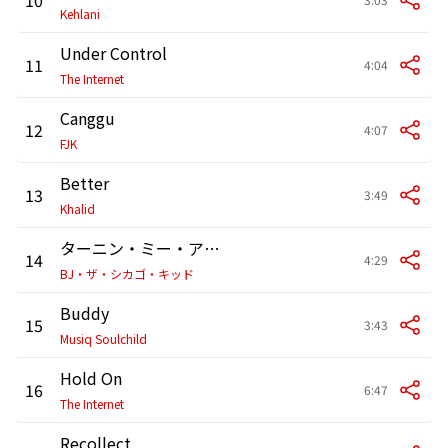
Kehlani
Under Control
11
4:04
The Internet
Canggu
12
4:07
FJK
Better
13
3:49
Khalid
ターニン・ミー・アップ
14
4:29
BJ・ザ・シカゴ・キッド
Buddy
15
3:43
Musiq Soulchild
Hold On
16
6:47
The Internet
Recollect