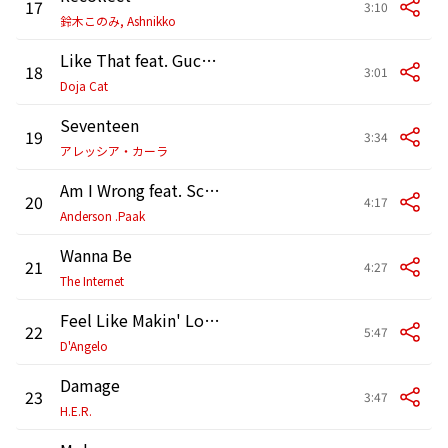
17
3:10
鈴木このみ, Ashnikko
Like That feat. Gucci Mane
18
3:01
Doja Cat
Seventeen
19
3:34
アレッシア・カーラ
Am I Wrong feat. ScHoolboy Q
20
4:17
Anderson .Paak
Wanna Be
21
4:27
The Internet
Feel Like Makin' Love
22
5:47
D'Angelo
Damage
23
3:47
H.E.R.