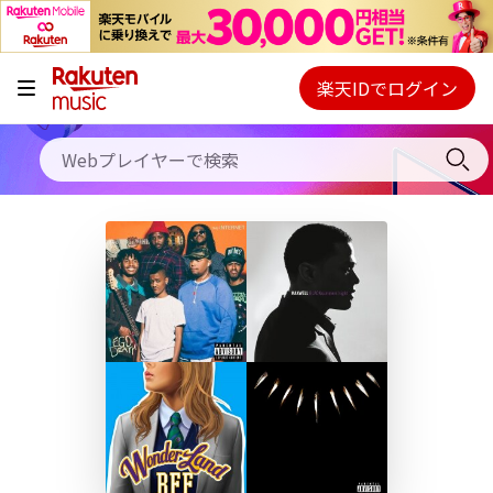
キャンペーン
料金プラン
楽天IDでログイン
Webプレイヤー
使い方
ご契約内容の確認・変更
ヘルプ
初回30日間無料お試し