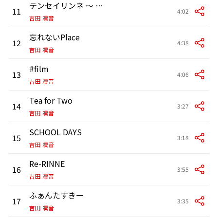
テンセイリンネ 〜 GONG! GONG! GONG! 〜
11
4:02
吉田 凜音
忘れないPlace
12
4:38
吉田 凜音
#film
13
4:06
吉田 凜音
Tea for Two
14
3:27
吉田 凜音
SCHOOL DAYS
15
3:18
吉田 凜音
Re-RINNE
16
3:55
吉田 凜音
ふぁんたすきー
17
3:35
吉田 凜音