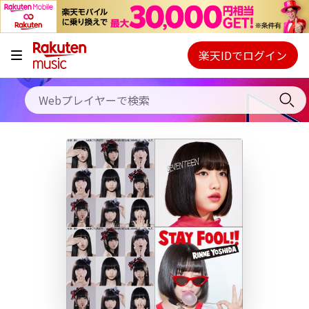
キャンペーン
料金プラン
楽天IDでログイン
Webプレイヤー
使い方
ご契約内容の確認・変更
ヘルプ
初回30日間無料お試し