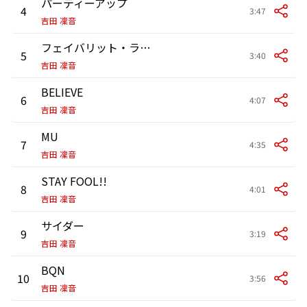
パーティーアップ
4
3:47
吉田 凜音
フェイバリット・ランド
5
3:40
吉田 凜音
BELIEVE
6
4:07
吉田 凜音
MU
7
4:35
吉田 凜音
STAY FOOL!!
8
4:01
吉田 凜音
サイダー
9
3:19
吉田 凜音
BQN
10
3:56
吉田 凜音